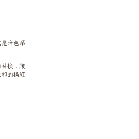
或是暗色系
的替換，讓
飽和的橘紅