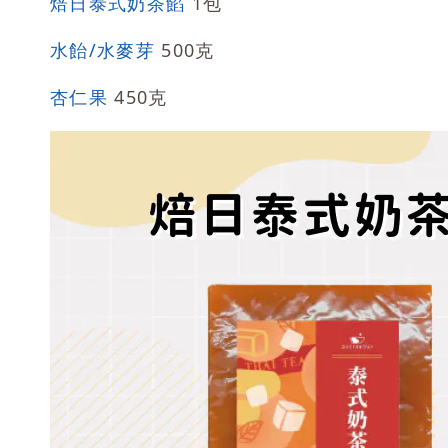
焙日泰式奶茶餡
1包
水飴/水麥芽
500克
杏仁果
450克