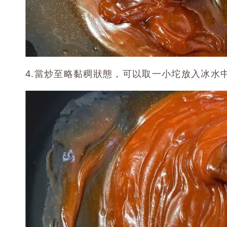
4.當炒至略黏稠狀態，可以取一小坨放入冰水