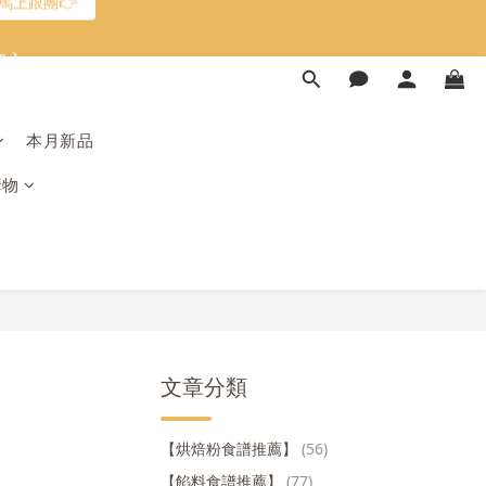
加入
限時免運⏰
限時免運⏰
本月新品
購物
文章分類
蜜
【烘焙粉食譜推薦】
(56)
【餡料食譜推薦】
(77)