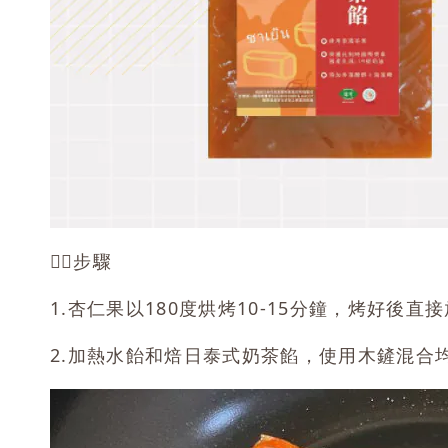
👉🏻步驟
1.杏仁果以180度烘烤10-15分鐘，烤好後
2.加熱水飴和焙日泰式奶茶餡，使用木鏟混合