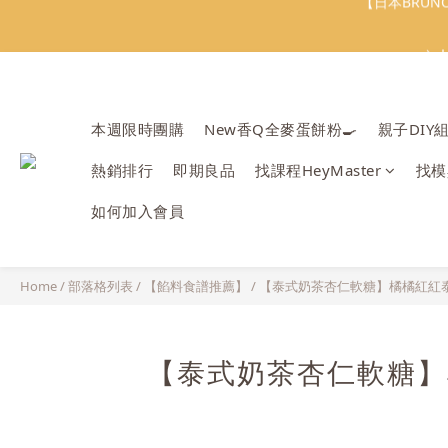
會員限定：常
＼
會員限定：常
本週限時團購
New香Q全麥蛋餅粉🍳
親子DIY
熱銷排行
即期良品
找課程HeyMaster
找模
如何加入會員
Home
/
部落格列表
/
【餡料食譜推薦】
/
【泰式奶茶杏仁軟糖】橘橘紅紅
【泰式奶茶杏仁軟糖】