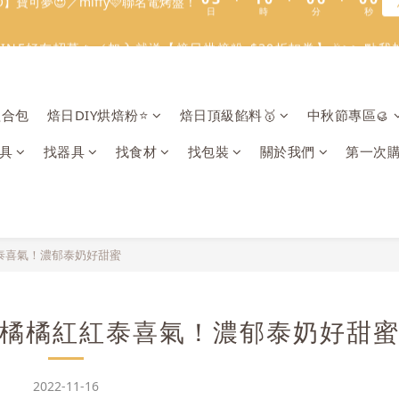
1
3
2
1
1
6
6
9
1
1
3
5
4
3
3
8
8
4
1
3
3
6
:
:
:
0
2
1
0
0
5
5
8
溫餡料「任選5件」免費幫你送到家🔥
LINE好友招募🔥／加入就送【焙日烘焙粉-$30折扣券】🎉>> 點我
0
0
2
4
3
2
2
7
7
3
0
2
2
5
日
時
分
秒
1
0
4
4
7
1
3
2
1
1
6
6
2
9
1
1
4
0
3
3
6
:
:
:
0
2
1
0
0
5
5
1
8
溫餡料「任選5件」免費幫你送到家🔥
0
0
3
2
2
5
日
時
分
秒
1
0
4
4
0
7
2
1
1
4
0
3
3
6
1
組合包
焙日DIY烘焙粉⭐️
焙日頂級餡料🥇
中秋節專區🥮
0
0
3
2
2
5
0
2
1
1
4
具
找器具
找食材
找包裝
關於我們
第一次
1
0
0
3
0
2
1
0
泰喜氣！濃郁泰奶好甜蜜
橘橘紅紅泰喜氣！濃郁泰奶好甜
2022-11-16