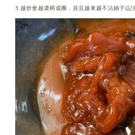
3.越炒會越濃稠成團，並且越來越不沾鍋子(記