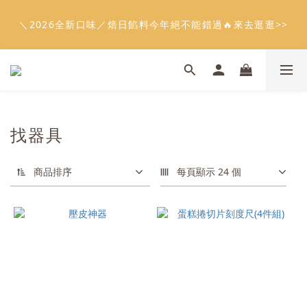
5
8
6
5
6
9
4
3
2
7
2
6
1
4
2
1
2
5
9
會員限定：常溫餡料「任選5件」免費幫你送到家🔥
4
7
5
4
5
8
3
2
1
6
1
5
＼2026全新口味／焙日餡料今年絕不能錯過🔥來去逛逛>>
:
:
:
0
3
1
9
0
1
4
8
限時免運⏰
3
6
4
3
4
7
2
1
0
5
0
4
日
時
分
秒
2
0
8
0
3
7
2
5
3
2
3
6
1
0
4
3
1
7
2
6
1
4
2
1
2
5
9
會員限定：常溫餡料「任選5件」免費幫你送到家🔥
0
3
2
0
6
1
5
:
:
:
0
3
1
9
0
1
4
8
限時免運⏰
2
1
5
0
4
日
時
分
秒
2
0
8
0
3
7
1
0
4
3
1
7
2
6
0
3
2
0
6
1
5
找器具
2
1
5
0
4
1
0
4
3
0
3
2
商品排序
每頁顯示 24 個
2
1
1
0
0