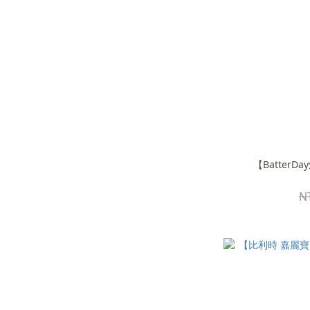
【BatterD
N