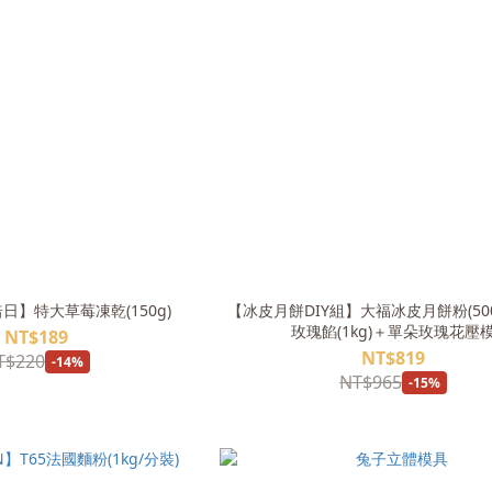
y焙日】特大草莓凍乾(150g)
【冰皮月餅DIY組】大福冰皮月餅粉(50
玫瑰餡(1kg)＋單朵玫瑰花壓
NT$189
NT$819
T$220
-14%
NT$965
-15%