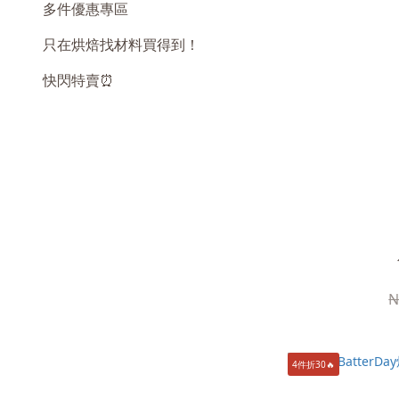
多件優惠專區
只在烘焙找材料買得到！
快閃特賣⏰
N
4件折30🔥