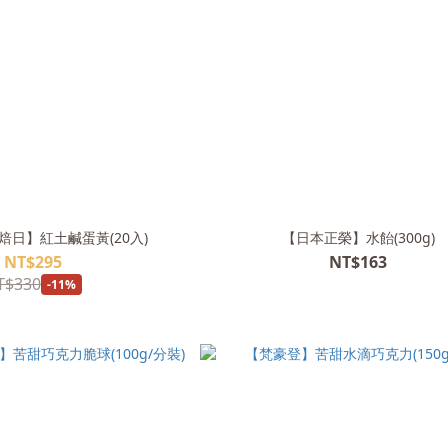
ay焙日】紅土鹹蛋黃(20入)
【日本正榮】水飴(300g)
NT$295
NT$163
T$330
-11%