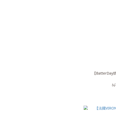
【BatterDa
N