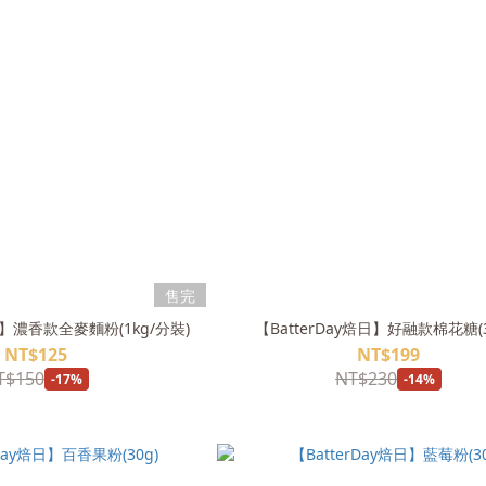
售完
焙日】濃香款全麥麵粉(1kg/分裝)
【BatterDay焙日】好融款棉花糖(3
NT$125
NT$199
T$150
NT$230
-17%
-14%