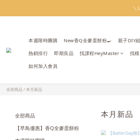
會員限定：常
＼
會員限定：常
本週限時團購
New香Q全麥蛋餅粉🍳
親子DIY
熱銷排行
即期良品
找課程HeyMaster
找模
如何加入會員
全部商品
/
本月新品
本月新品
全部商品
【早鳥優惠】香Q全麥蛋餅粉