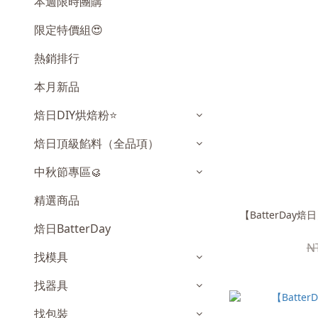
本週限時團購
限定特價組😍
熱銷排行
本月新品
焙日DIY烘焙粉⭐️
焙日頂級餡料（全品項）
中秋節專區🥮
精選商品
【BatterDay
焙日BatterDay
N
找模具
找器具
找包裝