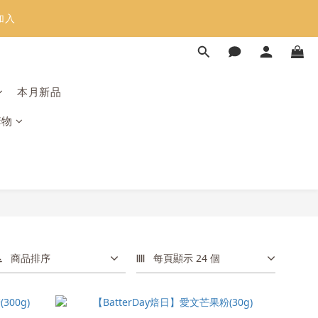
加入
限時免運⏰
限時免運⏰
本月新品
購物
商品排序
每頁顯示 24 個