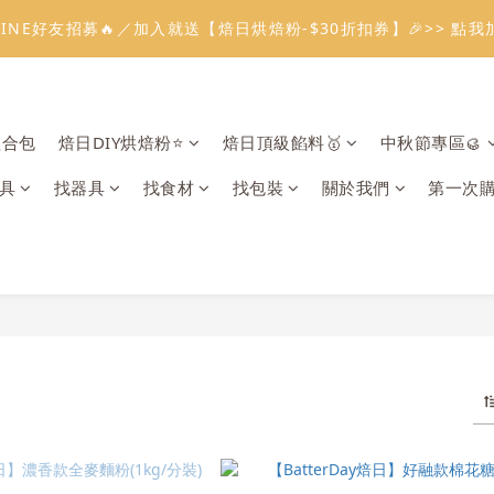
1
2
1
9
5
7
2
3
4
0
2
3
4
3
7
9
4
5
0
6
2
4
0
:
:
:
0
1
0
8
4
6
1
2
溫餡料「任選5件」免費幫你送到家🔥
LINE好友招募🔥／加入就送【焙日烘焙粉-$30折扣券】🎉>> 點我
3
1
2
3
2
6
8
3
4
5
1
3
日
時
分
秒
0
7
3
5
0
1
2
0
1
2
1
9
5
7
2
3
4
0
2
6
2
4
0
1
:
:
:
0
1
0
8
4
6
1
2
溫餡料「任選5件」免費幫你送到家🔥
3
1
5
1
3
日
時
分
秒
0
0
7
3
5
0
1
2
0
4
0
2
6
2
4
0
1
組合包
焙日DIY烘焙粉⭐️
焙日頂級餡料🥇
中秋節專區🥮
3
1
5
1
3
0
2
0
4
0
2
具
找器具
找食材
找包裝
關於我們
第一次
1
3
1
0
2
0
1
0