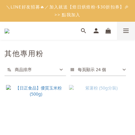
5
6
7
6
5
8
9
0
0
0
1
2
3
1
2
3
2
1
4
5
6
會員限定：常溫餡料「任選5件」免費幫你送到家🔥
＼LINE好友招募🔥／加入就送【焙日烘焙粉-$30折扣券】🎉
4
5
6
5
4
7
8
9
0
1
2
:
:
:
0
1
2
1
0
3
4
5
限時免運⏰
3
4
5
4
3
6
7
8
>> 點我加入
0
1
日
時
分
秒
0
1
0
2
3
4
2
3
4
3
2
5
6
7
0
0
1
2
3
1
2
3
2
1
4
5
6
會員限定：常溫餡料「任選5件」免費幫你送到家🔥
0
1
2
:
:
:
0
1
2
1
0
3
4
5
限時免運⏰
0
1
日
時
分
秒
0
1
0
2
3
4
0
0
1
2
3
其他專用粉
0
1
2
0
1
0
商品排序
每頁顯示 24 個