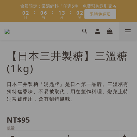
5
8
5
6
8
5
7
1
1
3
3
1
1
7
7
2
2
4
4
1
1
3
3
會員限定：常溫餡料「任選5件」免費幫你送到家🔥
會員限定：常溫餡料「任選5件」免費幫你送到家🔥
4
7
4
5
7
4
6
:
:
:
:
:
:
0
0
2
2
0
0
6
6
1
1
3
3
0
0
2
2
限時免運⏰
限時免運⏰
3
6
3
9
4
6
3
5
9
日
日
9
時
時
分
分
9
秒
秒
1
1
5
5
0
0
2
2
1
1
2
5
2
8
3
5
2
4
8
8
9
8
0
0
4
4
1
1
0
0
1
4
1
7
2
4
1
3
【日本BRUNO】寶可夢😍／miffy🩷聯名電烤盤！
7
9
7
8
7
9
3
3
0
0
:
:
:
0
3
0
6
1
3
0
2
馬上跟團👉
6
8
6
7
9
6
8
2
2
日
時
分
秒
2
5
0
2
1
5
7
5
6
8
5
7
1
1
1
4
1
0
＼LINE好友招募🔥／加入就送【焙日烘焙粉-$30折扣券】🎉
【日本三井製糖】三溫糖
4
6
4
5
7
4
6
0
0
0
3
0
3
5
3
9
4
6
3
5
>> 點我加入
2
(1kg)
2
4
2
8
3
5
2
4
1
1
3
1
7
2
4
1
3
會員限定：常溫餡料「任選5件」免費幫你送到家🔥
0
:
:
:
0
2
0
6
1
3
0
2
限時免運⏰
日
時
分
秒
日本三井製糖「湯匙牌」是日本第一品牌。三溫糖有
1
5
0
2
1
獨特焦香味、不易被取代，用在製作料理、燉菜上特
0
4
1
0
3
0
別常被使用，會有獨特風味。
2
1
NT$95
0
數量