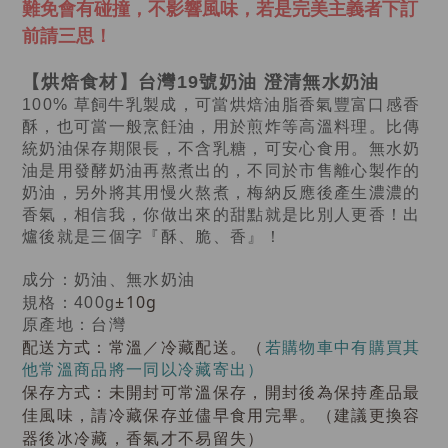
難免會有碰撞，不影響風味，若是完美主義者下訂
前請三思！
【烘焙食材】台灣19號奶油 澄清無水奶油
100% 草飼牛乳製成，可當烘焙油脂香氣豐富口感香
酥，也可當一般烹飪油，用於煎炸等高溫料理。比傳
統奶油保存期限長，不含乳糖，可安心食用。
無水奶
油是用發酵奶油再熬煮出的，不同於市售離心製作的
奶油，另外將其用慢火熬煮，梅納反應後產生濃濃的
香氣，相信我，你做出來的甜點就是比別人更香！出
爐後就是三個字『酥、脆、香』！
成分：奶油、無水奶油
±10g
規格：400g
原產地：台灣
配送方式：常溫／冷藏配送
。（
若購物車中有購買其
他常溫商品將一同以冷藏寄出）
保存方式：未開封可常溫保存，
開封後
為保持產品最
佳風味，請冷藏保存並儘早食用完畢。（建議更換容
器後冰冷藏，香氣才不易留失）