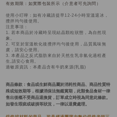
有效期限：如實際包裝所示（介意者可先詢問）
使用小叮嚀：如有冷藏請提早12-24小時室溫退冰，
攪拌均勻後使用。
注意事項：
1. 若本商品於冷藏時呈現結晶顆粒狀態，為自然現
象。
2. 可至於室溫軟化後攪拌均勻後使用，品質風味無
虞，請安心使用。
3. 本產品之反式脂肪來自於天然生乳非氫化過程產
生,請安心食用。
過敏原資訊：本產品含有牛奶來源(乳脂)
商品條款：
食品或生鮮商品屬於消耗性商品、商品性質特
殊或短效期等，根據消保法無鑑賞期，此類食品食材一律
售出後概不受商品退換貨，訂單成立時視為同意此條款。
如發生瑕疵或破損等狀況，一律以退費處理。
烘焙找材料的商品，皆是經過
團隊內數位烘焙老師
三