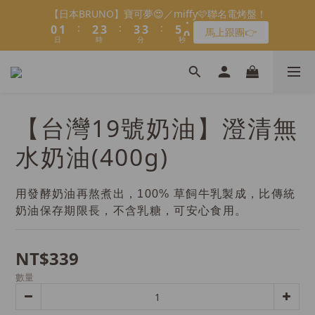
8
8
8
0
1
1
1
3
1
1
2
1
3
3
4
4
4
4
4
4
6
6
1
1
會員限定：常溫餡料「任選5件」免費幫你送到家🔥
【日本BRUNO】寶可夢😍／miffy🩷聯名電烤盤！
7
7
9
7
0
0
0
2
:
:
:
:
:
:
0
0
1
0
2
2
3
3
3
3
3
3
5
5
0
0
馬上跟團👉
限時免運⏰
6
6
8
9
9
9
6
1
日
日
時
時
分
分
秒
秒
0
1
1
2
2
2
2
2
2
4
4
5
5
7
8
8
8
5
0
0
0
1
1
1
1
1
1
3
3
＼LINE好友招募🔥／加入就送【焙日烘焙粉-$30折扣券】🎉
4
4
6
7
7
7
9
4
0
0
0
0
0
0
2
2
3
3
5
6
6
6
8
3
>> 點我加入
1
1
2
2
4
5
5
5
7
2
0
0
1
1
3
4
4
4
6
1
會員限定：常溫餡料「任選5件」免費幫你送到家🔥
【台灣19號奶油】澄清無
:
:
:
0
0
2
3
3
3
5
0
限時免運⏰
日
時
分
秒
1
2
2
2
4
水奶油(400g)
0
1
1
1
3
0
0
0
2
1
用發酵奶油再熬煮出，100% 草飼牛乳製成，比傳統
0
奶油保存期限長，不含乳糖，可安心食用。
NT$339
數量