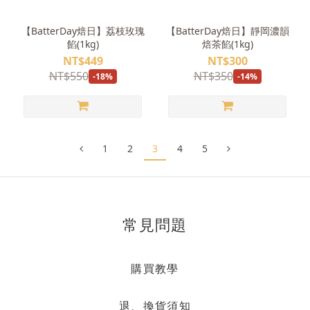
【BatterDay焙日】荔枝玫瑰
【BatterDay焙日】靜岡濃韻
餡(1kg)
焙茶餡(1kg)
NT$449
NT$300
NT$550
NT$350
-18%
-14%
1
2
3
4
5
常見問題
購買教學
退、換貨須知