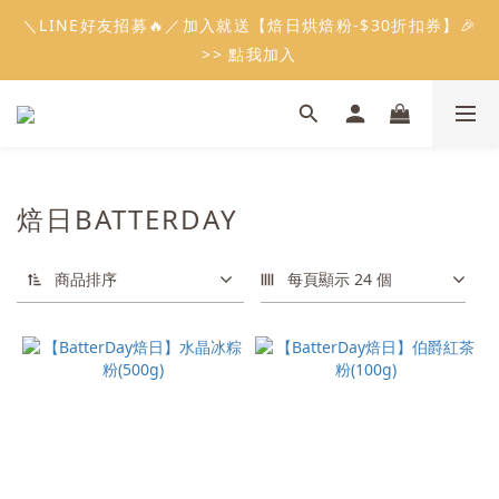
5
7
7
7
5
9
0
2
1
0
0
3
2
5
1
3
3
3
6
1
5
8
會員限定：常溫餡料「任選5件」免費幫你送到家🔥
＼LINE好友招募🔥／加入就送【焙日烘焙粉-$30折扣券】🎉
4
6
6
6
9
4
8
1
0
2
1
4
:
:
:
0
2
2
2
5
0
4
7
限時免運⏰
3
5
5
5
8
3
7
>> 點我加入
0
1
0
3
日
時
分
秒
1
1
1
4
3
6
2
4
4
4
7
2
6
9
0
2
0
0
0
3
2
5
1
3
3
3
6
1
5
8
會員限定：常溫餡料「任選5件」免費幫你送到家🔥
1
2
1
4
:
:
:
0
2
2
2
5
0
4
7
限時免運⏰
0
1
0
3
日
時
分
秒
1
1
1
4
3
6
0
2
0
0
0
3
2
5
1
2
1
4
焙日BATTERDAY
0
1
0
3
0
2
1
商品排序
每頁顯示 24 個
0