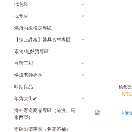
找包裝
找食材
烘焙丙級檢定專區
【線上課程】器具食材專區
素食/無麩質專區
台灣三能
烘焙老師專區
即期良品
橘色燙金
NT$
年貨大街🧨
海外寄送商品專區（港澳、馬
來西亞）
零碼出清專區（售完不補）