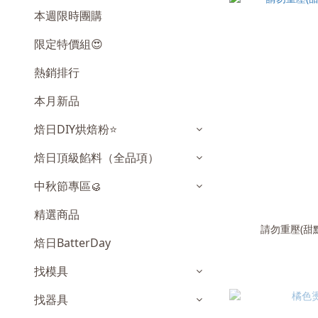
本週限時團購
限定特價組😍
熱銷排行
本月新品
焙日DIY烘焙粉⭐️
焙日頂級餡料（全品項）
中秋節專區🥮
精選商品
請勿重壓(甜點
焙日BatterDay
找模具
找器具