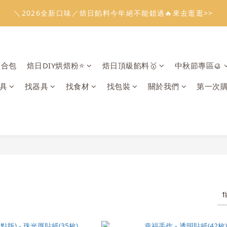
1
5
1
2
5
1
2
6
0
0
1
3
7
3
4
7
3
4
8
3
2
3
:
:
:
0
4
0
1
4
0
1
5
溫餡料「任選5件」免費幫你送到家🔥
＼2026全新口味／焙日餡料今年絕不能錯過🔥來去逛逛>>
0
2
6
2
3
6
2
3
7
2
1
2
日
時
分
秒
3
0
3
0
4
1
5
1
2
5
1
2
6
1
0
1
2
2
3
:
:
:
0
4
0
1
4
0
1
5
溫餡料「任選5件」免費幫你送到家🔥
0
0
1
1
2
日
時
分
秒
3
0
3
0
4
0
0
1
2
2
3
組合包
焙日DIY烘焙粉⭐️
焙日頂級餡料🥇
中秋節專區🥮
0
1
1
2
0
0
1
具
找器具
找食材
找包裝
關於我們
第一次
0