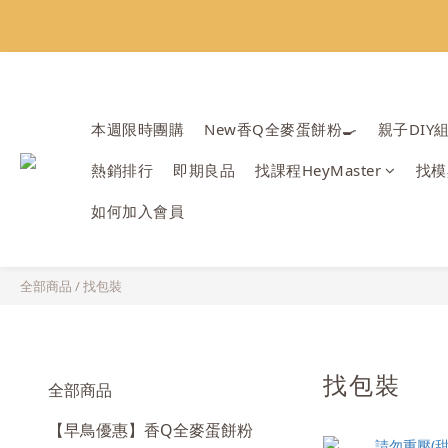
會員限定：常
會員限定：常
本週限時團購
New香Q全麥蛋餅粉🍳
親子DIY
熱銷排行
即期良品
找課程HeyMaster
找模
如何加入會員
全部商品
/
找包裝
找包裝
全部商品
【早鳥優惠】香Q全麥蛋餅粉