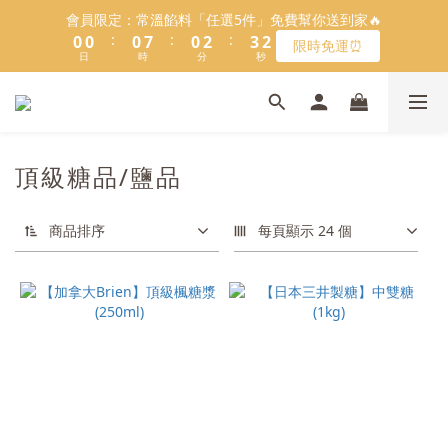
5
6
5
5
7
8
7
1
1
1
1
1
1
8
8
1
1
3
3
4
4
3
3
會員限定：常溫餡料「任選5件」免費幫你送到家🔥
會員限定：常溫餡料「任選5件」免費幫你送到家🔥
4
5
4
4
6
7
6
:
:
:
:
:
:
0
0
0
0
0
0
7
7
0
0
2
2
3
3
2
2
限時免運⏰
限時免運⏰
3
4
3
3
5
6
5
9
日
日
9
9
時
時
9
分
分
秒
秒
6
6
1
1
2
2
1
1
2
3
2
9
2
4
5
4
8
8
8
8
5
5
0
0
1
1
0
0
1
2
1
8
1
3
4
3
【日本BRUNO】寶可夢😍／miffy🩷聯名電烤盤！
7
7
7
7
9
9
4
4
0
0
:
:
:
0
1
0
7
0
2
3
2
馬上跟團👉
6
6
6
6
8
9
8
3
3
日
時
分
秒
0
6
1
2
1
5
5
5
5
7
8
7
2
2
5
0
1
0
＼LINE好友招募🔥／加入就送【焙日烘焙粉-$30折扣券】🎉
4
4
4
4
6
7
6
頂級糖品/鹽品
1
1
4
0
3
3
3
3
5
6
5
>> 點我加入
0
0
3
2
2
2
9
2
4
5
4
2
商品排序
每頁顯示 24 個
1
1
1
8
1
3
4
3
會員限定：常溫餡料「任選5件」免費幫你送到家🔥
1
:
:
:
0
0
0
7
0
2
3
2
限時免運⏰
0
日
時
分
秒
6
1
2
1
5
0
1
0
4
0
3
2
1
0