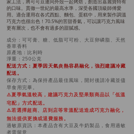
家工法，將可可豆連同外殼一起烤焙，創造出嘉麗寶特有
的口味。貫徹一世紀的最高水準，深受各國頂級師傅愛
用。適合運用在各式西點、麵包、蛋糕中，用來製作調溫
巧克力也很出色！70.5%的苦甜香氣，可以讓巧克力風味
更有層次，也不會有過多的甜膩感。
成分：可可膏、糖、低脂可可粉、大豆卵磷脂、天然
香草香料
原產地：比利時
淨重：250公克
配送方式：夏季因天氣炎熱容易融化，強烈建議冷藏
配送。
為保持產品最佳風味，開封後請冷藏並儘
保存方式：
早食用完畢。
⚠️夏季氣溫較高，建議巧克力及堅果類商品以「低溫
宅配」方式配送。
⚠️
若選擇超商、店到店等常溫配送造成巧克力融化，
無法提供更換或退費服務。
過敏原資訊：本產品含有大豆及牛奶製品，食用過敏
者需留意