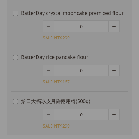
BatterDay crystal mooncake premixed flour
SALE NT$299
BatterDay rice pancake flour
SALE NT$167
焙日大福冰皮月餅兩用粉(500g)
SALE NT$299