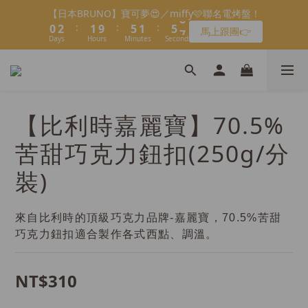
6
2
2
3
:
:
:
0
2
1
9
5
1
5
6
馬上跟團👉
1
2
2
6
2
6
7
會員限定：常溫餡料「任選5件」免費幫你送到家🔥
6
7
7
7
5
1
1
2
Days
Hours
Minutes
Seconds
1
0
8
4
0
4
5
:
:
:
0
1
1
9
5
1
5
6
5
6
6
6
限時免運⏰
4
0
0
1
0
7
3
3
4
Days
Hours
Minutes
Seconds
＼LINE好友招募🔥／加入就送【焙日烘焙粉-$30折扣券】🎉
0
0
8
4
0
4
5
4
5
5
9
5
9
3
0
6
2
2
3
7
3
3
4
3
4
4
8
4
8
9
>> 點我加入
2
5
1
1
2
6
2
2
3
2
3
3
7
3
7
8
1
4
0
0
1
5
1
1
2
1
2
2
6
2
6
7
會員限定：常溫餡料「任選5件」免費幫你送到家🔥
0
3
0
4
0
0
1
:
:
:
0
1
1
9
5
1
5
6
限時免運⏰
2
【比利時嘉麗寶】70.5%
Days
Hours
Minutes
Seconds
3
0
0
0
8
4
0
4
5
1
2
7
3
3
4
0
苦甜巧克力鈕扣(250g/分
1
6
2
2
3
0
5
1
1
2
裝)
4
0
0
1
3
0
2
來自比利時的頂級巧克力品牌-嘉麗寶，70.5%苦甜
1
巧克力鈕扣適合製作各式西點、調溫。
0
NT$310