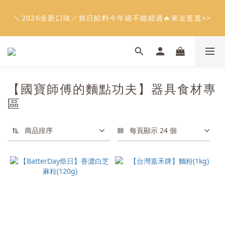
5
8
6
7
5
8
7
1
2
0
1
0
4
1
4
2
3
1
4
3
7
會員限定：常溫餡料「任選5件」免費幫你送到家🔥
4
7
5
6
4
7
6
0
1
0
3
＼2026全新口味／焙日餡料今年絕不能錯過🔥來去逛逛>>
:
:
:
0
3
1
2
0
3
2
6
限時免運⏰
3
6
4
5
3
6
5
9
0
2
日
時
分
秒
2
0
1
2
1
5
2
5
3
4
2
5
4
8
1
1
0
1
0
4
1
4
2
3
1
4
3
7
會員限定：常溫餡料「任選5件」免費幫你送到家🔥
0
0
0
3
:
:
:
0
3
1
2
0
3
2
6
限時免運⏰
2
日
時
分
秒
2
0
1
2
1
5
1
1
0
1
0
4
【國寶師傅的麵點功夫】器具食材專
0
0
0
3
區
2
1
0
商品排序
每頁顯示 24 個