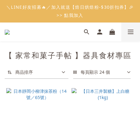
3
5
8
5
9
9
8
6
1
2
4
2
2
1
1
4
1
7
5
5
4
會員限定：常溫餡料「任選5件」免費幫你送到家🔥
2
＼LINE好友招募🔥／加入就送【焙日烘焙粉-$30折扣券】🎉
4
7
4
8
8
7
5
0
1
3
1
1
0
:
:
:
0
3
0
6
4
4
3
1
限時免運⏰
3
6
3
9
7
7
6
>> 點我加入
4
0
2
0
0
日
時
分
秒
2
5
3
3
2
0
2
5
2
8
6
6
5
3
1
1
4
2
2
1
1
4
1
7
5
5
4
會員限定：常溫餡料「任選5件」免費幫你送到家🔥
2
0
0
3
1
1
0
:
:
:
0
3
0
6
4
4
3
1
限時免運⏰
2
0
0
日
時
分
秒
2
5
3
3
2
0
1
1
4
2
2
1
【 家常和菓子手帖 】器具食材專區
0
0
3
1
1
0
2
0
0
1
商品排序
每頁顯示 24 個
0