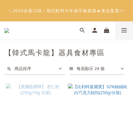
5
8
6
7
0
4
0
1
2
0
3
7
3
4
1
4
2
3
6
6
7
會員限定：常溫餡料「任選5件」免費幫你送到家🔥
4
7
5
6
9
9
3
0
1
2
6
2
3
＼2026全新口味／焙日餡料今年絕不能錯過🔥來去逛逛>>
:
:
:
0
3
1
2
5
9
5
6
限時免運⏰
3
6
4
5
8
8
9
2
0
1
5
1
2
日
時
分
秒
2
0
1
4
8
4
5
2
5
3
4
7
7
8
1
0
4
0
1
1
0
3
7
3
4
1
4
2
3
6
6
7
會員限定：常溫餡料「任選5件」免費幫你送到家🔥
0
3
0
0
2
6
2
3
:
:
:
0
3
1
2
5
9
5
6
限時免運⏰
2
1
5
1
2
日
時
分
秒
2
0
1
4
8
4
5
1
0
4
0
1
1
0
3
7
3
4
0
【韓式馬卡龍】器具食材專區
3
0
0
2
6
2
3
2
1
5
1
2
1
0
4
0
1
商品排序
每頁顯示 24 個
0
3
0
2
1
0