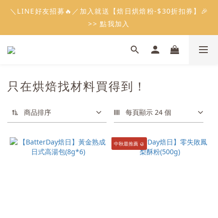
0
5
7
5
7
5
6
3
3
1
6
0
6
1
3
1
9
3
1
2
會員限定：常溫餡料「任選5件」免費幫你送到家🔥
＼LINE好友招募🔥／加入就送【焙日烘焙粉-$30折扣券】🎉
4
6
4
6
4
5
2
2
0
5
5
:
:
:
0
2
0
8
2
0
1
限時免運⏰
3
5
3
5
3
4
>> 點我加入
1
1
4
4
日
時
分
秒
1
7
1
0
2
4
2
4
2
3
0
0
3
3
0
6
0
1
3
1
9
3
1
2
會員限定：常溫餡料「任選5件」免費幫你送到家🔥
2
2
5
:
:
:
0
2
0
8
2
0
1
限時免運⏰
1
1
4
日
時
分
秒
1
7
1
0
0
0
3
0
6
0
只在烘焙找材料買得到！
2
5
1
4
0
3
商品排序
每頁顯示 24 個
2
1
0
中秋最推薦 🥮