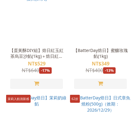
【蛋黃酥DIY組】焙日紅玉紅
【BatterDay焙日】蜜釀玫瑰
茶烏豆沙餡(1kg)＋焙日紅土
餡(1kg)
鹹蛋黃(20入)
NT$529
NT$349
NT$640
NT$400
-17%
-13%
茉莉入餡清新感
62折