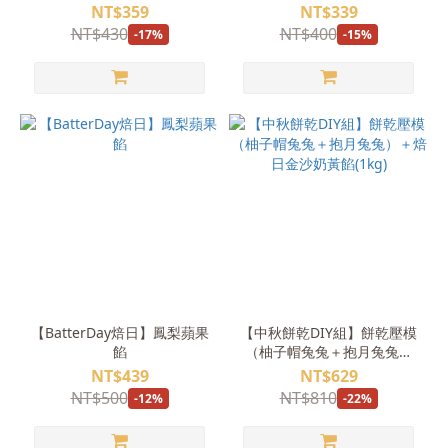
NT$359
NT$339
NT$430
NT$400
-17%
-15%
【BatterDay焙日】鳳梨蘋果
【中秋餅乾DIY組】餅乾壓模
餡
（柚子帽兔兔＋抱月兔兔）
＋焙日金沙奶黃餡(1kg)
NT$439
NT$629
NT$500
NT$810
-12%
-22%