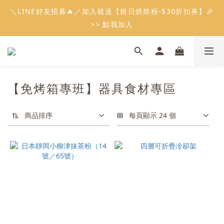
5
8
5
6
8
8
9
5
2
1
1
2
1
4
1
2
4
4
5
1
會員限定：常溫餡料「任選5件」免費幫你送到家🔥
＼LINE好友招募🔥／加入就送【焙日烘焙粉-$30折扣券】🎉
4
7
4
5
7
7
8
4
1
0
0
1
:
:
:
0
3
0
1
3
3
4
0
限時免運⏰
3
6
3
4
6
6
7
3
>> 點我加入
0
0
日
時
分
秒
2
0
2
2
3
2
5
2
3
5
5
6
2
1
1
1
2
1
4
1
2
4
4
5
1
會員限定：常溫餡料「任選5件」免費幫你送到家🔥
0
0
0
1
:
:
:
0
3
0
1
3
3
4
0
限時免運⏰
0
日
時
分
秒
2
0
2
2
3
1
1
1
2
【免烤箱專班】器具食材專區
0
0
0
1
0
商品排序
每頁顯示 24 個