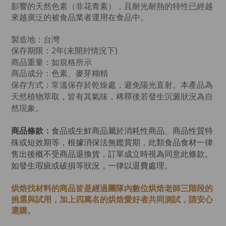
影響的天然色素（非花青素），且耐光耐熱的特性已經越
來越廣泛的被食品業者運用在食品中。
製造地：台灣
保存期限：2年(未開封情況下)
商品重量：如規格所示
商品成分：色素、麥芽糊精
保存方式：常溫保存於乾燥處，避免陽光直射。本產品為
天然植物萃取，皆有其氣味，稀釋後若發生沉澱狀況為自
然現象。
商品條款：
食品或生鮮商品屬於消耗性商品、商品性質特
殊或短效期等，根據消保法無鑑賞期，此類食品食材一律
售出後概不受商品退換貨，訂單成立時視為同意此條款。
如發生瑕疵或破損等狀況，一律以退費處理。
烘焙找材料的商品皆是經過
團隊內數位烘焙老師
三階段的
挑選與試用，加上四萬名的烘焙愛好者共同測試，請安心
選購。