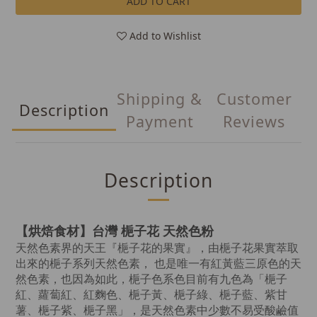
ADD TO CART
Add to Wishlist
Shipping &
Customer
Description
Payment
Reviews
Description
【烘焙食材】台灣 梔子花
天然色粉
天然色素界的天王『梔子花的果實』，由梔子花果實萃取
出來的梔子系列天然色素， 也是唯一有紅黃藍三原色的天
然色素，也因為如此，梔子色系色目前有九色為「梔子
紅、蘿蔔紅、紅麴色、
梔子黃、
梔子綠、
梔子
藍、紫甘
薯、
梔子紫、
梔子黑
」，是天然色素中少數不易受酸鹼值