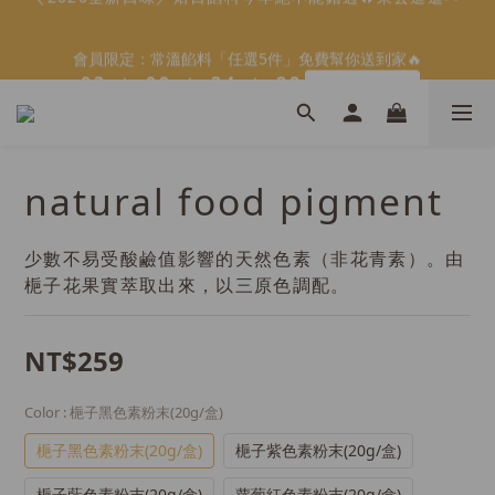
5
9
5
8
9
7
9
9
1
1
4
4
1
1
4
4
5
5
3
3
會員限定：常溫餡料「任選5件」免費幫你送到家🔥
會員限定：常溫餡料「任選5件」免費幫你送到家🔥
4
8
4
7
8
6
8
8
:
:
:
:
:
:
0
0
3
3
0
0
9
9
3
3
4
4
2
2
限時免運⏰
限時免運⏰
3
7
3
6
7
5
7
7
Days
Days
9
Hours
Hours
9
Minutes
Minutes
Seconds
Seconds
2
2
8
8
2
2
3
3
1
1
2
6
2
5
6
4
6
6
9
8
8
1
1
7
7
1
1
2
2
0
0
1
5
1
4
5
3
【日本BRUNO】寶可夢😍／miffy🩷聯名電烤盤！
5
5
8
7
7
9
0
0
6
6
0
0
1
1
:
:
:
0
4
0
9
3
4
2
馬上跟團👉
4
4
7
6
9
6
9
8
5
5
0
0
Days
Hours
Minutes
Seconds
3
8
2
3
1
3
3
6
5
8
5
8
9
7
4
4
2
7
1
2
0
2
2
5
natural food pigment
4
7
4
7
8
6
3
3
1
6
0
1
＼2026全新口味／焙日餡料今年絕不能錯過🔥來去逛逛>>
1
1
4
3
6
3
6
7
5
2
2
0
5
0
0
0
3
2
5
2
5
6
4
1
1
4
9
2
1
4
1
4
5
3
少數不易受酸鹼值影響的天然色素（非花青素）。由
會員限定：常溫餡料「任選5件」免費幫你送到家🔥
0
0
3
8
:
:
:
1
0
3
0
9
3
4
2
梔子花果實萃取出來，以三原色調配。
限時免運⏰
2
7
Days
Hours
Minutes
Seconds
0
2
8
2
3
1
1
6
1
7
1
2
0
0
5
NT$259
0
6
0
1
4
5
0
3
4
Color
: 梔子黑色素粉末(20g/盒)
2
3
1
梔子黑色素粉末(20g/盒)
梔子紫色素粉末(20g/盒)
2
0
1
梔子藍色素粉末(20g/盒)
蘿蔔紅色素粉末(20g/盒)