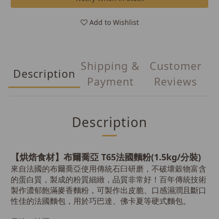
Add to Wishlist
Shipping &
Customer
Description
Payment
Reviews
Description
【烘焙食材】布爾喬亞 T65法國麵粉(1.5kg/分裝)
來自法國的布爾喬亞使用傳統石臼研磨，不破壞穀物富含
的蛋白質，製成的粉質細緻，品質非常好！
百年傳統技術
製作濃郁飽滿麥香麵
粉，可製作出皮脆、口感濕潤且斷口
性佳的法國麵包，用於巧巴達、佛卡夏等硬式麵包。