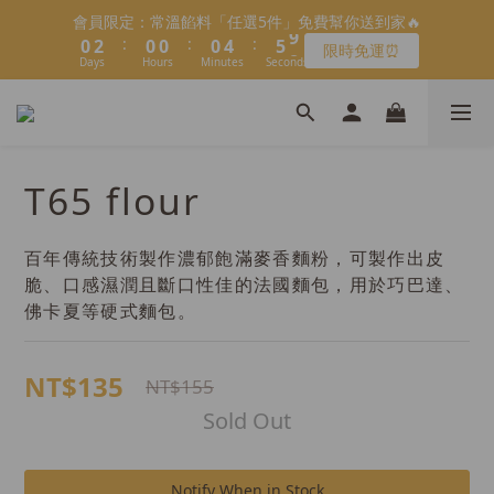
5
8
5
5
5
9
1
1
3
3
1
1
1
1
1
1
5
5
6
6
9
9
會員限定：常溫餡料「任選5件」免費幫你送到家🔥
會員限定：常溫餡料「任選5件」免費幫你送到家🔥
4
7
4
4
4
8
9
:
:
:
:
:
:
0
0
2
2
0
0
0
0
0
0
4
4
5
5
8
8
限時免運⏰
限時免運⏰
3
6
3
3
3
7
8
Days
Days
9
Hours
Hours
9
9
Minutes
Minutes
9
Seconds
Seconds
1
1
3
3
4
4
7
7
2
5
2
2
2
6
7
8
8
8
8
0
0
2
2
3
3
6
6
1
4
1
1
1
5
6
9
【日本BRUNO】寶可夢😍／miffy🩷聯名電烤盤！
7
9
7
7
7
1
1
2
2
5
5
:
:
:
0
3
0
0
0
4
5
8
馬上跟團👉
6
8
6
6
6
0
0
1
1
4
4
Days
Hours
Minutes
Seconds
2
3
4
7
5
7
5
5
5
9
0
0
3
3
1
2
3
6
＼LINE好友招募🔥／加入就送【焙日烘焙粉-$30折扣券】🎉
T65 flour
4
6
4
4
4
8
9
2
2
0
1
2
5
3
5
3
3
3
7
8
>> 點我加入
1
1
0
1
4
2
4
2
2
2
6
7
0
0
0
3
1
3
1
1
1
5
6
9
百年傳統技術製作濃郁飽滿麥香麵粉，可製作出皮
會員限定：常溫餡料「任選5件」免費幫你送到家🔥
2
:
:
:
0
2
0
0
0
4
5
8
脆、口感濕潤且斷口性佳的法國麵包，用於巧巴達、
限時免運⏰
1
Days
Hours
Minutes
Seconds
1
3
4
7
佛卡夏等硬式麵包。
0
0
2
3
6
1
2
5
NT$135
0
1
4
NT$155
0
3
Sold Out
2
1
0
Notify When in Stock