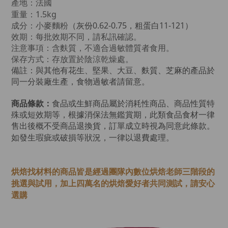
產地：法國
重量：1.5kg
成分：小麥麵粉
（灰份
0.62-0.75，粗蛋白11-121）
效期：
每批效期不同，請私訊確認。
注意事項：含麩質，不適合過敏體質者食用。
保存方式：存放置於陰涼乾燥處。
備註：與其他有花生、堅果、大豆、麩質、芝麻的產品於
同一分裝廠生產，食物過敏者請留意。
商品條款：
食品或生鮮商品屬於消耗性商品、商品性質特
殊或短效期等，根據消保法無鑑賞期，此類食品食材一律
售出後概不受商品退換貨，訂單成立時視為同意此條款。
如發生瑕疵或破損等狀況，一律以退費處理。
烘焙找材料的商品皆是經過
團隊內數位烘焙老師
三階段的
挑選與試用，加上四萬名的烘焙愛好者共同測試，請安心
選購