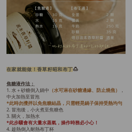
🍮
在家就能做！香草籽昭和布丁
焦糖液作法：
1. 水＋砂糖倒入鍋中
（水可淋在砂糖邊緣、防止燒焦）
，
中火加熱至冒泡
*此時勿攪拌以免焦糖結晶，只需輕晃鍋子保持受熱均勻
2. 冒泡後，小火煮至焦糖色
3. 關火，加熱水
*此步驟會有大量水蒸氣，操作時務必小心！
4. 趁熱倒入耐熱布丁杯