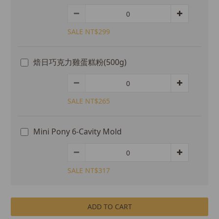
SALE NT$299
焙日巧克力雞蛋糕粉(500g)
SALE NT$265
Mini Pony 6-Cavity Mold
SALE NT$317
ADD TO CART