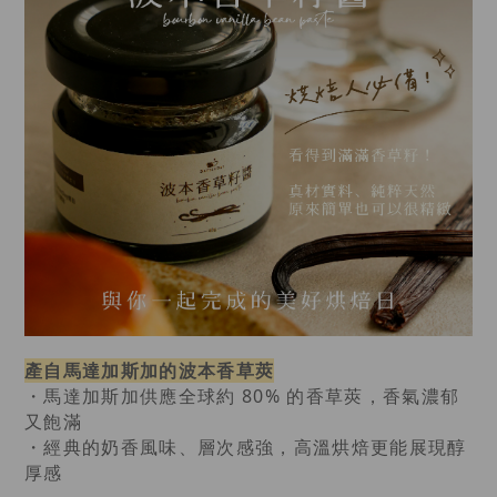
產自馬達加斯加的波本香草莢
・馬達加斯加供應全球約 80% 的香草莢，香氣濃郁
又飽滿
・經典的奶香風味、層次感強，高溫烘焙更能展現醇
厚感