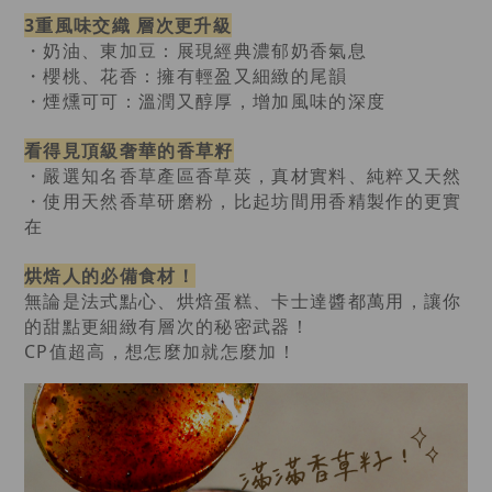
3重風味交織 層次更升級
・奶油、東加豆：展現經典濃郁奶香氣息
・櫻桃、花香：擁有輕盈又細緻的尾韻
・煙燻可可：溫潤又醇厚，增加風味的深度
看得見頂級奢華的香草籽
・嚴選知名香草產區香草莢，真材實料、純粹又天然
・使用天然香草研磨粉，比起坊間用香精製作的更實
在
烘焙人的必備食材！
無論是法式點心、烘焙蛋糕、卡士達醬都萬用，讓你
的甜點更細緻有層次的秘密武器！
CP值超高，想怎麼加就怎麼加！