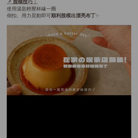
脫模技巧：
📌
使用湯匙輕壓杯緣一圈
倒扣、用力晃動即可
順利脫模出漂亮布丁
✨