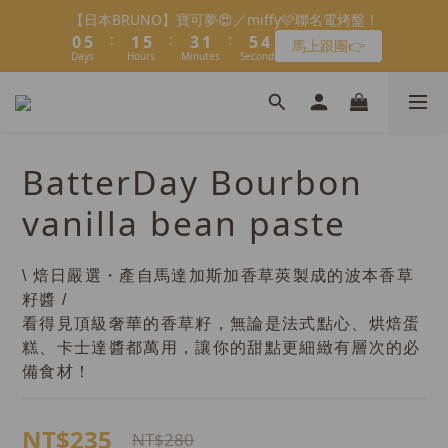
5
9
6
8
6
5
0
0
3
3
1
3
1
5
2
6
4
2
6
1
會員限定：常溫餡料「任選5件」免費幫你送到家🔥
4
8
5
9
7
5
9
4
2
2
0
2
＼2026全新口味／焙日餡料今年絕不能錯過🔥來去逛逛>>
:
:
:
0
4
1
5
3
1
5
0
限時免運⏰
3
7
4
8
6
4
8
3
1
1
1
Days
Hours
Minutes
Seconds
3
0
4
2
0
4
2
6
3
7
5
3
7
2
0
0
0
2
3
1
3
1
5
2
6
4
2
6
1
會員限定：常溫餡料「任選5件」免費幫你送到家🔥
1
2
0
2
:
:
:
0
4
1
5
3
1
5
0
限時免運⏰
0
1
1
Days
Hours
Minutes
Seconds
3
0
4
2
0
4
0
0
2
3
1
3
BatterDay Bourbon
1
2
0
2
0
1
1
vanilla bean paste
0
0
\ 焙日嚴選・產自馬達加斯加香草莢製成的波本香草
籽醬 /
看得見頂級奢華的香草籽，無論是法式點心、烘焙蛋
糕、卡士達醬都萬用，讓你的甜點更細緻有層次的必
備食材！
NT$235
NT$280