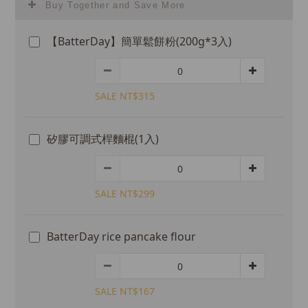
Buy Together and Save More
【BatterDay】簡單鬆餅粉(200g*3入)
SALE NT$315
矽膠可調式桿麵棍(1入)
SALE NT$299
BatterDay rice pancake flour
SALE NT$167