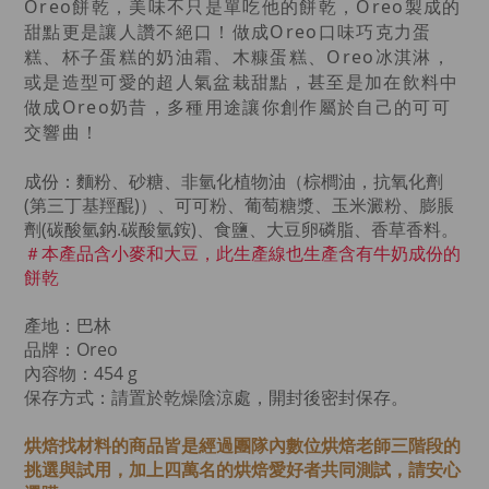
Oreo餅乾，美味不只是單吃他的餅乾，Oreo製成的
甜點更是讓人讚不絕口！做成Oreo口味巧克力蛋
糕、杯子蛋糕的奶油霜、木糠蛋糕、Oreo冰淇淋，
或是造型可愛的超人氣盆栽甜點，甚至是加在飲料中
做成
Oreo奶昔，多種用途讓你創作屬於自己的可可
交響曲！
成份：麵粉、砂糖、非氫化植物油（棕櫚油，抗氧化劑
(第三丁基羥
醌
)）、可可粉、葡萄糖漿、玉米澱粉、膨脹
劑(碳酸氫鈉.碳酸氫銨)、食鹽、大豆卵磷脂、香草香料。
＃
本產品含小麥
和大豆，此生產線也生產含有牛奶成份的
餅乾
產地：巴林
品牌：Oreo
內容物：454 g
保存方式：請置於乾燥陰涼處，開封後密封保存。
烘焙找材料的商品皆是經過
團隊內數位烘焙老師
三階段的
挑選與試用，加上四萬名的烘焙愛好者共同測試，請安心