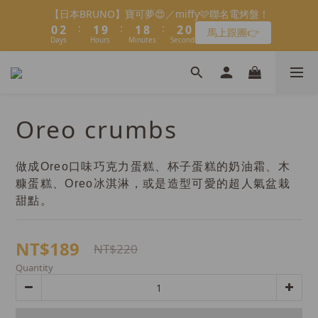
8
9
9
9
9
7
6
7
1
1
3
2
2
2
2
2
9
9
2
2
會員限定：常溫餡料「任選5件」免費幫你送到家🔥
【日本BRUNO】寶可夢😍／miffy🩷聯名電烤盤！
7
8
8
8
8
6
5
6
:
:
:
:
:
:
0
0
2
1
1
1
9
9
1
1
8
8
1
1
9
9
馬上跟團👉
限時免運⏰
6
7
7
7
7
5
4
5
Days
Days
Hours
Hours
Minutes
Minutes
Seconds
Seconds
1
0
0
0
8
8
0
0
7
7
0
0
8
8
5
6
6
6
6
4
3
4
0
7
7
6
6
7
7
＼LINE好友招募🔥／加入就送【焙日烘焙粉-$30折扣券】🎉
4
5
5
5
5
3
2
3
6
6
5
5
6
6
3
4
4
4
4
>> 點我加入
2
1
2
5
5
4
4
5
5
2
3
3
3
3
1
0
1
4
4
3
3
4
4
1
2
2
2
9
2
會員限定：常溫餡料「任選5件」免費幫你送到家🔥
0
0
Oreo crumbs
3
3
2
2
3
3
:
:
:
0
1
1
9
1
8
1
9
限時免運⏰
2
2
1
1
2
2
Days
Hours
Minutes
Seconds
0
0
8
0
7
0
8
1
1
0
0
1
1
7
6
7
做成Oreo口味巧克力蛋糕、杯子蛋糕的奶油霜、木
0
0
0
0
6
5
6
糠蛋糕、Oreo冰淇淋，或是造型可愛的超人氣盆栽
5
4
5
甜點。
4
3
4
3
2
3
2
1
2
NT$189
NT$220
1
0
1
Quantity
0
0