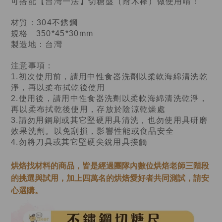
可搭配【台灣一法】切糖盤（附木棒）做使用唷！
材質：304不銹鋼
規格   350*45*30mm
製造地：台灣
注意事項：
1.初次使用前，請用中性食器洗劑以柔軟海綿清洗乾
淨，再以柔布拭乾後使用
2.使用後，請用中性食器洗劑以柔軟海綿清洗乾淨，
再以柔布拭乾後使用，存放於陰涼乾燥處
3.請勿用鋼刷或其它堅硬用具清洗，也勿使用具研磨
效果洗劑。以免刮損，影響性能或食品安全
4.勿將刀具或其它堅硬尖銳用具接觸
烘焙找材料的商品，皆是經過
團隊內數位烘焙老師
三階段
的挑選與試用，加上四萬名的烘焙愛好者共同測試，請安
心選購。