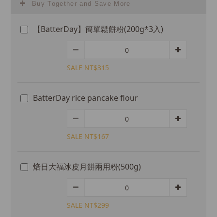
Buy Together and Save More
【BatterDay】簡單鬆餅粉(200g*3入)
SALE NT$315
BatterDay rice pancake flour
SALE NT$167
焙日大福冰皮月餅兩用粉(500g)
SALE NT$299