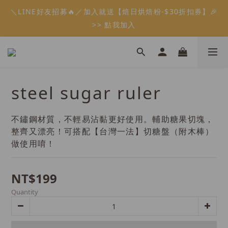
5
8
5
6
6
6
0
1
2
3
4
1
4
1
2
6
2
2
7
會員限定：常溫餡料「任選5件」免費幫你送到家🔥
＼LINE好友招募🔥／加入就送【焙日烘焙粉-$30折扣券】🎉
4
7
4
5
9
5
5
0
1
2
3
:
:
:
0
3
0
1
5
1
1
6
限時免運⏰
3
6
3
4
8
4
4
9
>> 點我加入
0
1
2
Days
Hours
Minutes
Seconds
2
0
4
0
0
5
2
5
2
3
7
3
3
8
0
1
1
3
4
1
4
1
2
6
2
2
7
會員限定：常溫餡料「任選5件」免費幫你送到家🔥
0
0
2
3
:
:
:
0
3
0
1
5
1
1
6
限時免運⏰
1
2
Days
Hours
Minutes
Seconds
2
0
4
0
0
5
0
1
1
3
4
steel sugar ruler
0
0
2
3
1
2
0
1
不鏽鋼材質，不輕易沾黏更好使用。輔助糖果切塊，
0
整齊又漂亮！可搭配【台灣一法】切糖盤（附木棒）
做使用唷！
NT$199
Quantity