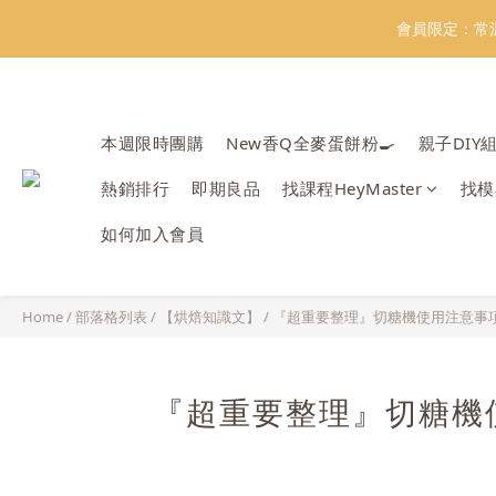
會員限定：常
會員限定：常
【日本BRUN
本週限時團購
New香Q全麥蛋餅粉🍳
親子DIY
＼
熱銷排行
即期良品
找課程HeyMaster
找模
會員限定：常
如何加入會員
Home
/
部落格列表
/
【烘焙知識文】
/
『超重要整理』切糖機使用注意事項
『超重要整理』切糖機