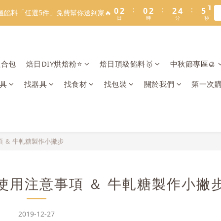
1
1
3
3
1
1
3
3
3
3
5
5
5
5
8
8
3
6
3
5
5
7
7
:
:
:
:
:
:
0
0
2
2
0
0
2
2
2
2
4
4
4
4
9
9
7
9
7
9
9
溫餡料「任選5件」免費幫你送到家🔥
溫餡料「任選5件」免費幫你送到家🔥
2
5
2
4
4
6
6
日
日
時
時
分
分
秒
秒
1
1
1
1
1
1
3
3
3
3
8
8
6
8
6
8
8
1
4
1
3
3
5
5
0
0
0
0
0
0
2
2
2
2
7
7
5
7
5
7
7
9
9
:
:
:
0
3
0
2
2
4
4
9
O】寶可夢😍／miffy🩷聯名電烤盤！
1
1
1
1
6
6
4
6
4
6
6
8
8
日
時
分
秒
2
1
1
3
3
8
0
0
0
0
5
5
3
5
3
5
5
7
7
1
0
0
2
2
7
組合包
焙日DIY烘焙粉⭐️
焙日頂級餡料🥇
中秋節專區🥮
LINE好友招募🔥／加入就送【焙日烘焙粉-$30折扣券】🎉>> 點我
4
4
2
4
2
4
4
6
6
0
1
1
6
3
3
1
3
1
3
3
5
5
0
0
5
具
找器具
找食材
找包裝
關於我們
第一次
2
2
:
:
:
0
2
0
2
2
4
4
9
溫餡料「任選5件」免費幫你送到家🔥
4
日
時
分
秒
1
1
1
1
1
3
3
8
3
0
0
0
0
0
2
2
7
2
1
1
6
1
0
0
5
0
 ＆ 牛軋糖製作小撇步
4
3
2
1
使用注意事項 ＆ 牛軋糖製作小撇
0
2019-12-27