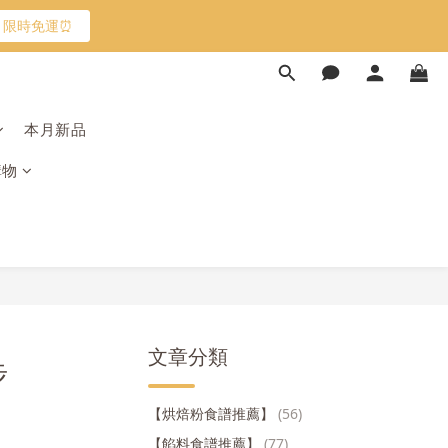
限時免運⏰
限時免運⏰
馬上跟團👉
本月新品
加入
購物
限時免運⏰
文章分類
步
【烘焙粉食譜推薦】
(56)
【餡料食譜推薦】
(77)