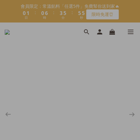
5
7
5
8
1
1
2
2
1
1
7
7
4
4
6
6
6
6
6
6
會員限定：常溫餡料「任選5件」免費幫你送到家🔥
會員限定：常溫餡料「任選5件」免費幫你送到家🔥
4
6
4
7
9
9
9
:
:
:
:
:
:
0
0
1
1
0
0
6
6
3
3
5
5
5
5
5
5
限時免運⏰
限時免運⏰
3
5
3
9
6
8
8
8
9
日
日
9
時
時
分
分
秒
秒
0
0
5
5
2
2
4
4
4
4
4
4
2
4
2
8
5
7
7
7
8
9
8
4
4
1
1
3
3
3
3
3
3
1
3
1
7
4
6
6
6
【日本BRUNO】寶可夢😍／miffy🩷聯名電烤盤！
7
8
7
3
3
0
0
2
2
2
2
2
2
:
:
:
0
2
0
6
3
5
5
5
馬上跟團👉
6
7
6
9
2
2
1
1
1
1
1
1
日
時
分
秒
1
5
2
4
4
4
5
6
5
8
1
1
0
0
0
0
0
0
0
4
1
3
3
3
＼LINE好友招募🔥／加入就送【焙日烘焙粉-$30折扣券】🎉
4
5
4
7
9
9
9
0
0
3
0
2
2
2
3
4
3
9
6
8
8
8
>> 點我加入
2
1
1
1
2
3
2
8
5
7
7
7
1
0
0
0
1
2
1
7
4
6
6
6
會員限定：常溫餡料「任選5件」免費幫你送到家🔥
0
:
:
:
0
1
0
6
3
5
5
5
限時免運⏰
日
時
分
秒
0
5
2
4
4
4
4
1
3
3
3
3
0
2
2
2
2
1
1
1
1
0
0
0
0