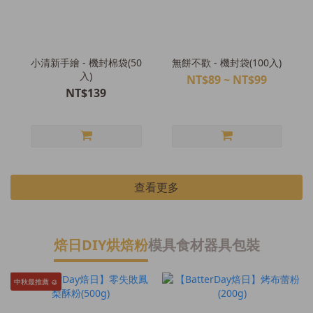
小清新手繪 - 機封棉袋(50
無餅不歡 - 機封袋(100入)
入)
NT$89 ~ NT$99
NT$139
查看更多
焙日DIY烘焙粉
模具
食材
器具
包裝
中秋最推薦 🥮