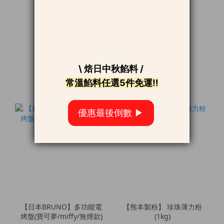
＼超人氣商品🔥／
【日本BRUNO】多功能電
【熊本製粉】 珍珠薄力粉
烤盤(寶可夢/miffy/無煙款)
(1kg)