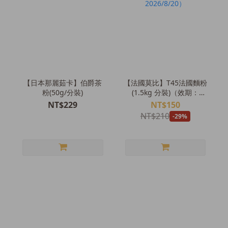
【日本那麗茹卡】伯爵茶
【法國莫比】T45法國麵粉
粉(50g/分裝)
(1.5kg 分裝)（效期：
2026/8/20）
NT$229
NT$150
NT$210
-29%
＼烘友五星好評🌟／