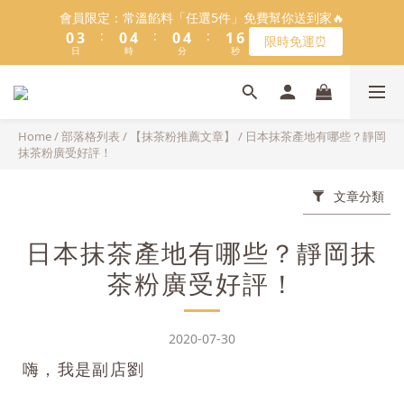
5
9
5
9
5
9
6
1
1
4
4
1
1
5
5
1
1
5
5
2
2
6
6
會員限定：常溫餡料「任選5件」免費幫你送到家🔥
會員限定：常溫餡料「任選5件」免費幫你送到家🔥
4
8
4
8
4
8
5
9
:
:
:
:
:
:
0
0
3
3
0
0
4
4
0
0
4
4
1
1
5
5
限時免運⏰
限時免運⏰
3
7
3
7
3
7
4
8
9
日
日
9
時
時
9
分
分
秒
秒
2
2
3
3
3
3
0
0
4
4
2
6
2
6
2
6
3
7
8
8
8
9
1
1
2
2
2
2
3
3
1
5
1
5
1
5
2
6
【日本BRUNO】寶可夢😍／miffy🩷聯名電烤盤！
7
7
7
8
0
0
1
1
1
1
2
2
:
:
:
0
4
0
4
0
4
1
5
馬上跟團👉
6
9
6
6
7
0
0
0
0
1
1
日
時
分
秒
3
3
3
0
4
5
8
5
9
5
9
6
0
0
Home
/
部落格列表
/
【抹茶粉推薦文章】
/
日本抹茶產地有哪些？靜岡
2
2
2
3
＼LINE好友招募🔥／加入就送【焙日烘焙粉-$30折扣券】🎉
4
7
4
8
4
8
5
9
抹茶粉廣受好評！
1
1
1
2
3
6
3
7
3
7
4
8
>> 點我加入
0
0
0
1
2
5
2
6
2
6
3
7
文章分類
0
1
4
1
5
1
5
2
6
會員限定：常溫餡料「任選5件」免費幫你送到家🔥
:
:
:
0
3
0
4
0
4
1
5
限時免運⏰
日本抹茶產地有哪些？靜岡抹
日
時
分
秒
2
3
3
0
4
1
2
2
3
茶粉廣受好評！
0
1
1
2
0
0
1
0
2020-07-30
嗨，我是副店劉