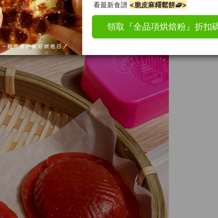
別選用「天然紅麴萃取」讓紅龜粿呈現最自然的喜慶紅，不僅
了一樣好吃