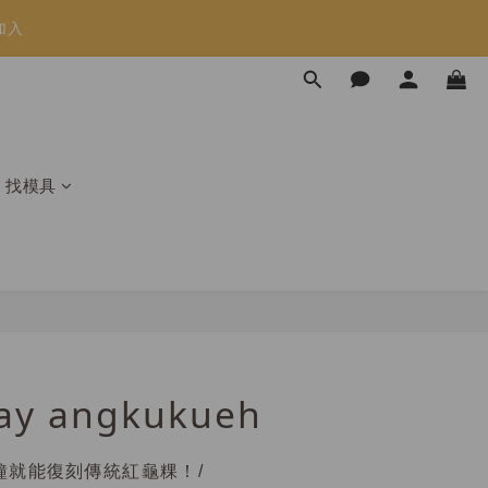
限時免運⏰
限時免運⏰
馬上跟團👉
加入
找模具
限時免運⏰
ay angkukueh
分鐘就能復刻傳統紅龜粿！/