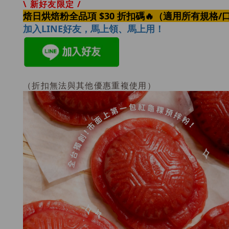
\ 新好友限定 /
焙日烘焙粉全品項 $30 折扣碼🔥
（適用所有規格/
加入LINE好友，馬上領、馬上用！
（折扣無法與其他優惠重複使用）