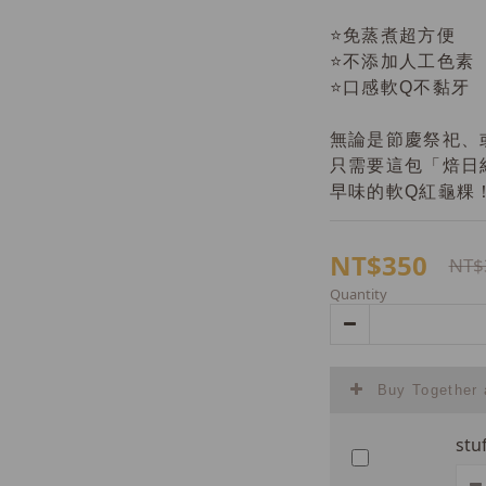
⭐️免蒸煮超方便
⭐️不添加人工色素
⭐️口感軟Q不黏牙
無論是節慶祭祀、
只需要這包「焙日
早味的軟Q紅龜粿
NT$350
NT$
Quantity
Buy Together
stu