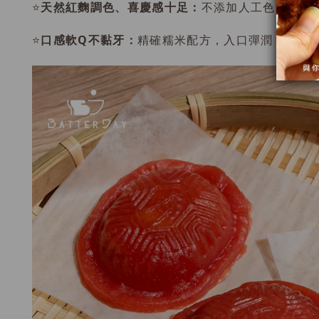
天然紅
⭐️
麴調色、喜慶感十足：
不添加人工色素，特
口感軟Q不黏牙：
⭐️
精確糯米配方，入口彈潤，放涼