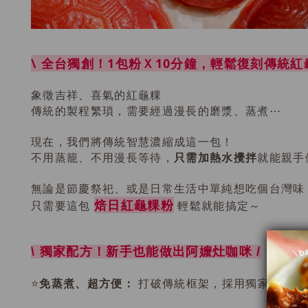
\ 全台獨創！1包粉Ｘ10分鐘，輕鬆復刻傳統紅
象徵吉祥、喜氣的紅龜粿
傳統的製程繁瑣，需要經過漫長的磨漿、蒸煮⋯
現在，我們將傳統智慧濃縮成這一包！
不用蒸籠、不用漫長等待，
只需加熱水攪拌
就能親手
無論是節慶祭祀、或是日常生活中單純想吃個台灣味
焙日紅龜粿粉
只需要這包
輕鬆就能搞定～
\ 獨家配方！新手也能做出阿嬤灶咖咪 /
免蒸煮、超方便：
⭐️
打破傳統框架，採用獨家配方，只