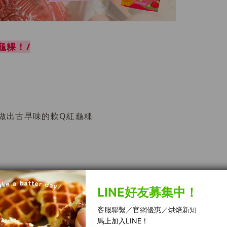
龜粿！/
做出古早味的軟Q紅龜粿
需 90°C 熱水沖入即可熟化，省去漫長蒸煮時間