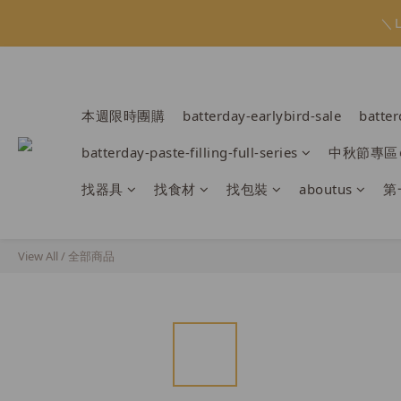
會員限定：常
會員限定：常
【日本BRUN
本週限時團購
batterday-earlybird-sale
batte
＼
batterday-paste-filling-full-series
中秋節專區
會員限定：常
找器具
找食材
找包裝
aboutus
第
View All
/
全部商品