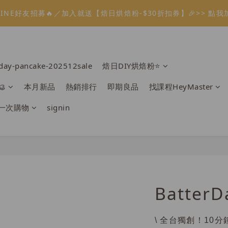
1
1
3
3
2
2
5
5
6
6
6
6
1
1
8
9
8
3
6
4
7
8
8
3
:
:
:
:
:
:
0
0
2
2
1
1
9
9
4
4
5
5
5
5
0
0
7
9
8
7
溫餡料「任選5件」免費幫你送到家🔥
溫餡料「任選5件」免費幫你送到家🔥
2
5
3
6
7
7
2
Days
Days
Hours
Hours
Minutes
Minutes
Seconds
Seconds
1
1
0
0
8
8
3
3
4
4
4
4
6
8
7
6
1
4
2
5
6
6
1
0
0
7
7
2
2
3
3
3
3
5
7
6
9
5
:
:
:
0
3
1
9
4
5
5
0
O】寶可夢😍／miffy🩷聯名電烤盤！
6
6
1
1
2
2
2
2
4
6
5
8
9
9
4
Days
Hours
Minutes
Seconds
2
0
8
3
4
4
5
5
0
0
1
1
1
1
3
5
4
7
8
8
3
1
7
2
3
3
rday-pancake-202512sale
焙日DIY烘焙粉⭐️
LINE好友招募🔥／加入就送【焙日烘焙粉-$30折扣券】🎉>> 點我
4
4
0
0
0
0
2
4
3
6
7
7
2
0
6
1
2
2
3
3
1
3
2
5
6
6
1
5
0
1
1

本月新品
熱銷排行
即期良品
找課程HeyMaster
2
2
:
:
:
0
2
1
9
4
5
5
0
溫餡料「任選5件」免費幫你送到家🔥
4
0
0
Days
Hours
Minutes
Seconds
1
1
1
0
8
3
4
4
3
一次購物
signin
0
0
0
7
2
3
3
2
6
1
2
2
1
5
0
1
1
0
4
0
0
3
2
1
BatterD
0
\ 全台獨創！10