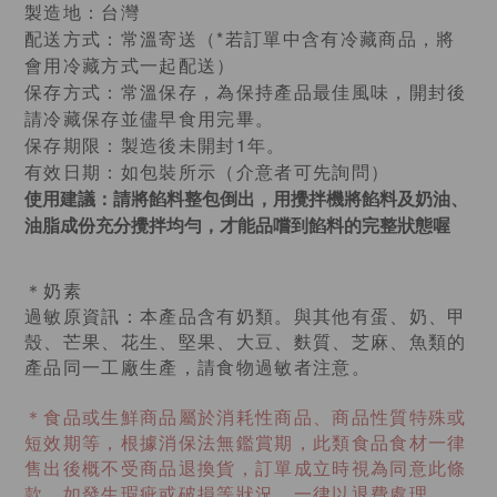
製造地：台灣
配送方式：常溫寄送（*若訂單中含有冷藏商品，將
會用冷藏方式一起配送）
保存方式：常溫保存，為保持產品最佳風味，開封後
請冷藏保存並儘早食用完畢。
保存期限：製造後未開封1年。
有效日期：如包裝所示（介意者可先詢問）
使用建議
：請將餡料整包倒出，用攪拌機將餡料及奶油、
油脂成份充分攪拌均勻，才能品嚐到餡料的完整狀態喔
＊奶
素
過敏原資訊：
。與其他有蛋、奶、甲
本產品含有奶類
殼、芒果、花生、堅果、大豆、麩質、芝麻、魚類的
產品同一工廠生產，請食物過敏者注意。
＊食品或生鮮商品屬於消耗性商品、商品性質特殊或
短效期等，根據消保法無鑑賞期，此類食品食材一律
售出後概不受商品退換貨，訂單成立時視為同意此條
款。如發生瑕疵或破損等狀況，一律以退費處理。