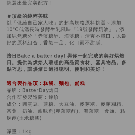
挑選出最完美配方！
＃頂級的純粹美味
以「做給自己家人吃」的超高規格原料挑選～添加
10°C低溫長時發酵生乳風味「19號發酵奶油」，添
加純然糖分「赤藻糖醇、海藻糖」清爽不膩口，以最
好的原料組合，香氣十足、化口而不甜膩。
焙日Bake a batter day! 與你一起完成的美好烘焙
日。提供為烘焙人著想的高品質食材、器具物品。多
點巧思，讓烘焙日過得聰明、便利和美好！
適合製作品項：糕餅、麵包、蛋糕
品牌：BatterDay焙日
合作研發製造商：銘珍
成分：
圓雲豆、蔗糖、大豆油、麥芽糖、麥芽糊精、
茶葉、奶油、甜味劑
(
赤藻糖醇
)
、海藻糖、食鹽、粘
稠劑
(
玉米糖膠
)
淨重：
1kg