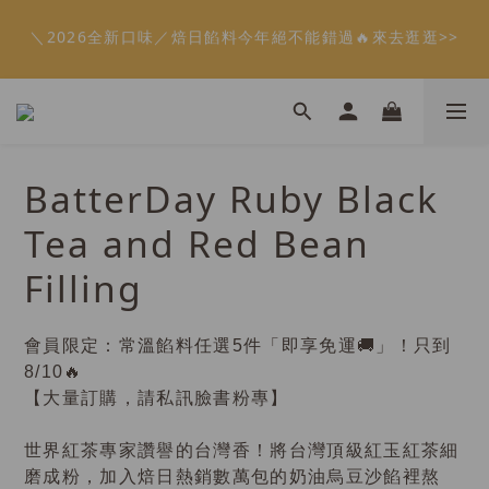
5
9
6
7
8
6
6
1
1
4
4
2
2
3
3
4
4
8
8
2
2
2
2
會員限定：常溫餡料「任選5件」免費幫你送到家🔥
會員限定：常溫餡料「任選5件」免費幫你送到家🔥
4
8
5
6
7
5
5
:
:
:
:
:
:
0
0
3
3
1
1
2
2
3
3
7
7
1
1
1
1
限時免運⏰
限時免運⏰
3
7
4
5
6
4
4
Days
Days
9
Hours
Hours
Minutes
Minutes
Seconds
Seconds
2
2
0
0
1
1
2
2
6
6
0
0
0
0
2
6
3
4
5
9
3
3
8
9
9
9
1
1
0
0
1
1
5
5
1
5
2
3
4
8
2
2
【日本BRUNO】寶可夢😍／miffy🩷聯名電烤盤！
7
8
9
8
8
0
0
0
0
4
4
:
:
:
0
4
1
2
3
7
1
1
馬上跟團👉
6
9
7
8
9
7
7
3
3
Days
Hours
Minutes
Seconds
3
0
1
2
6
0
0
5
8
6
7
8
6
6
2
2
2
0
1
5
BatterDay Ruby Black
4
7
5
6
7
5
5
1
1
1
0
4
＼2026全新口味／焙日餡料今年絕不能錯過🔥來去逛逛>>
3
6
4
5
6
4
4
0
0
0
3
Tea and Red Bean
2
5
3
4
5
9
3
3
2
1
4
2
3
4
8
2
2
會員限定：常溫餡料「任選5件」免費幫你送到家🔥
1
Filling
:
:
:
0
3
1
2
3
7
1
1
限時免運⏰
0
Days
Hours
Minutes
Seconds
2
0
1
2
6
0
0
1
0
1
5
會員限定：常溫餡料任選5件「即享免運🚚」！只到
0
0
4
8/10🔥 
3
【大量訂購，請私訊臉書粉專】
2
1
0
世界紅茶專家讚譽的台灣香！將台灣頂級紅玉紅茶細
磨成粉，加入焙日熱銷數萬包的奶油烏豆沙餡裡熬