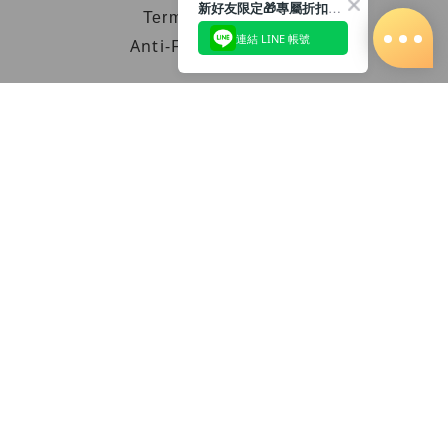
新好友限定🎁專屬折扣馬上領
Terms & Conditions
連結 LINE 帳號
Anti-Fraud Statement
Contact
Phone / XX-XXX-XXX-XXX
Hours / XXXX-XXXX
Mail / XXX@XXXX.COM