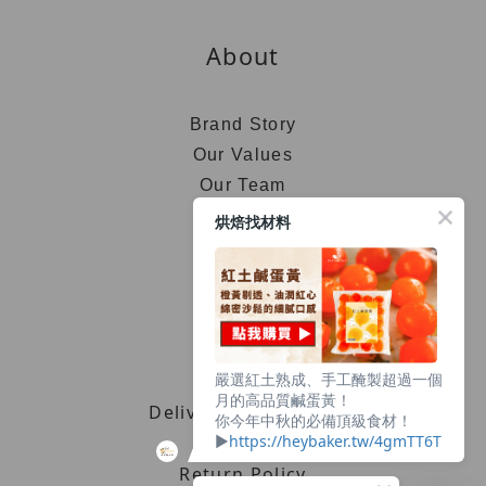
About
Brand Story
Our Values
Our Team
烘焙找材料
Help
嚴選紅土熟成、手工醃製超過一個
FAQ
月的高品質鹹蛋黃！
Delivery & Shipping
你今年中秋的必備頂級食材！
▶︎
https://heybaker.tw/4gmTT6T
Payment
Return Policy