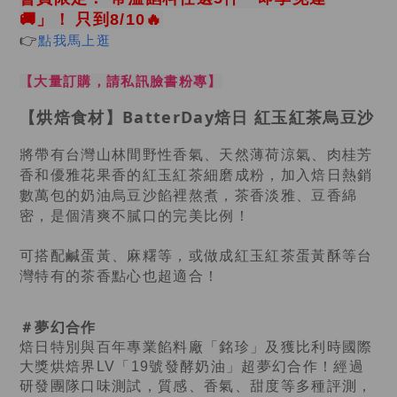
🚚」！
只到8/10🔥
👉
點我馬上逛
【大量訂購，請私訊臉書粉專】
【烘焙食材】BatterDay焙日 紅玉紅茶烏豆沙
將帶有台灣山林間野性香氣、天然薄荷涼氣、肉桂芳
香和優雅花果香的紅玉紅茶細磨成粉，加入焙日熱銷
數萬包的奶油烏豆沙餡裡熬煮，
茶香淡雅、豆香綿
密，是個清爽
不膩口的完美比例！
可搭配鹹蛋黃、麻糬等，或做成紅玉紅茶蛋黃酥等台
灣特有的茶香點心也超適合！
＃夢幻合作
焙日特別與百年專業餡料廠「銘珍」及獲比利時國際
大獎烘焙界LV「19號發酵奶油」超夢幻合作！經過
研發團隊口味測試，質感、香氣、甜度等多種評測，