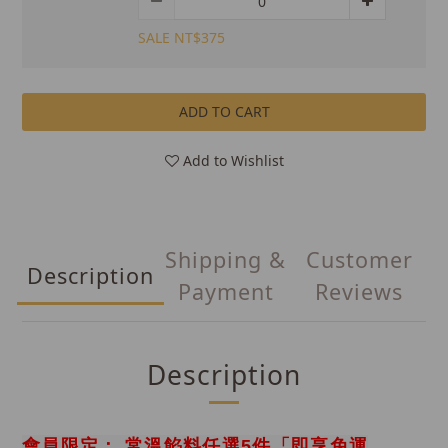
SALE NT$375
ADD TO CART
Add to Wishlist
Shipping &
Customer
Description
Payment
Reviews
Description
會員限定： 常溫餡料任選5件「即享免運