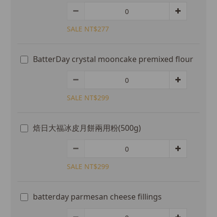
SALE NT$277
BatterDay crystal mooncake premixed flour
SALE NT$299
焙日大福冰皮月餅兩用粉(500g)
SALE NT$299
batterday parmesan cheese fillings