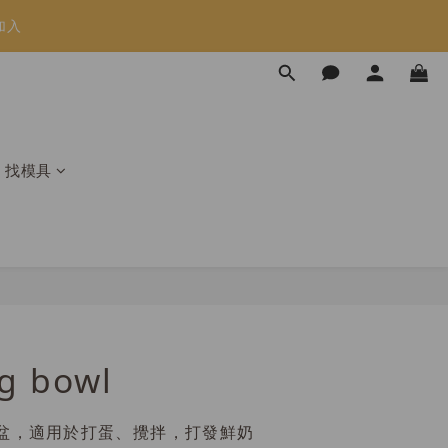
加入
限時免運⏰
限時免運⏰
找模具
gg bowl
盆，適用於打蛋、攪拌，打發鮮奶