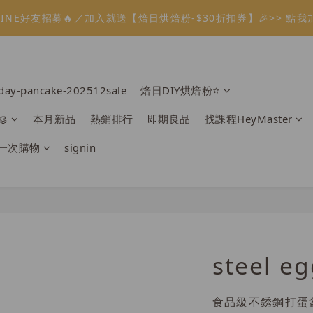
1
3
1
9
2
4
3
5
4
0
3
5
3
4
6
5
7
1
6
1
0
2
:
:
:
0
2
0
8
1
3
2
4
溫餡料「任選5件」免費幫你送到家🔥
LINE好友招募🔥／加入就送【焙日烘焙粉-$30折扣券】🎉>> 點我
3
2
4
2
3
5
4
6
0
5
0
1
Days
Hours
Minutes
Seconds
1
7
0
2
1
3
2
1
3
1
9
2
4
3
5
4
0
0
6
1
0
2
1
:
:
:
0
2
0
8
1
3
2
4
溫餡料「任選5件」免費幫你送到家🔥
3
5
0
1
Days
Hours
Minutes
Seconds
0
1
7
0
2
1
3
2
4
0
0
6
1
0
2
1
rday-pancake-202512sale
焙日DIY烘焙粉⭐️
3
5
0
1
0
2
4
0

本月新品
熱銷排行
即期良品
找課程HeyMaster
1
3
0
2
一次購物
signin
1
0
steel e
食品級不銹鋼打蛋