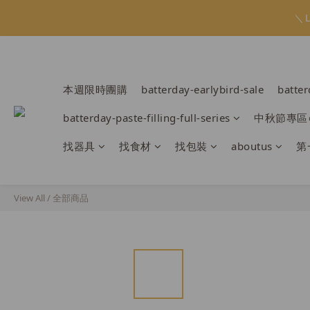
會員限定：常
＼
會員限定：常
本週限時團購
batterday-earlybird-sale
batte
batterday-paste-filling-full-series
中秋節專區
找器具
找食材
找包裝
aboutus
第
View All
/
全部商品