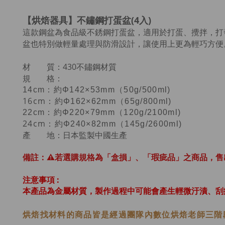
【烘焙器具】不鏽鋼打蛋盆(4入)
這款鋼盆為食品級不銹鋼打蛋盆，適用於打蛋、攪拌，打
盆也特別做輕量處理與防滑設計，讓使用上更為輕巧方便
材 質：430不鏽鋼材質
規 格：
14cm：約Φ142×53mm（50g/500ml)
16cm
：約Φ162×62mm（65g/800ml)
22cm：約Φ220×79mm（120g/2100ml)
24cm
：約Φ240×82mm（145g/2600ml)
產 地：日本監製中國生產
備註：⚠️若選購規格為「盒損」、「瑕疵品」之商品，售
注意事項 :
本產品為金屬材質，製作過程中可能會產生輕微汙漬、刮
烘焙找材料的商品皆是經過
團隊內數位烘焙老師
三階