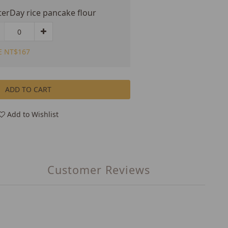
terDay rice pancake flour
E NT$167
ADD TO CART
Add to Wishlist
Customer Reviews