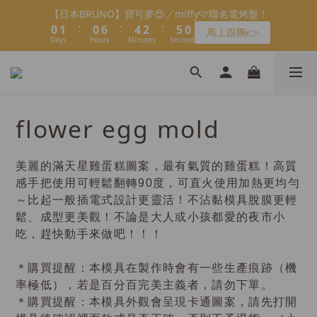
5
3
6
6
8
8
8
6
4
2
0
1
1
1
2
1
1
1
7
7
5
5
3
3
會員限定：常溫餡料「任選5件」免費幫你送到家🔥
【日本BRUNO】寶可夢😍／miffy🩷聯名電烤盤！
4
2
5
5
7
7
7
9
5
3
1
:
:
:
:
:
:
0
0
0
1
0
0
0
6
6
4
4
2
2
馬上跟團👉
限時免運⏰
3
1
4
4
6
6
6
8
4
2
0
9
Days
Days
Hours
Hours
Minutes
Minutes
Seconds
Seconds
0
5
5
3
3
1
1
2
0
3
3
5
5
5
9
7
3
1
8
4
4
2
2
0
0
9
1
＼LINE好友招募🔥／加入就送【焙日烘焙粉-$30折扣券】🎉
2
2
4
4
4
8
6
2
0
7
3
3
1
1
8
0
1
1
3
3
3
9
7
5
>> 點我加入
1
6
2
2
0
0
7
0
0
2
2
2
8
6
4
0
5
1
1
6
1
1
1
7
5
3
會員限定：常溫餡料「任選5件」免費幫你送到家🔥
4
flower egg mold
0
0
5
:
:
:
0
0
0
6
4
2
限時免運⏰
3
4
Days
Hours
Minutes
Seconds
5
3
1
2
3
4
2
0
1
美麗的滿天星雞蛋糕圖案，最有氣質的雞蛋糕！高質
2
3
1
0
感手把使用可輕鬆翻轉90度，可直火使用加熱更均勻
1
2
0
～比起一般插電式設計更靈活！不沾黏模具脫膜更輕
0
1
鬆、成型更美觀！不論是大人或小孩都愛的夜市小
0
吃，趕快動手來做吧！！！
＊購買提醒：本模具在製作時會有一些生產痕跡（機
率極低），若是百分百完美主義者，請勿下單。
＊購買提醒：本模具外觀會呈現卡通圖案，請先打開