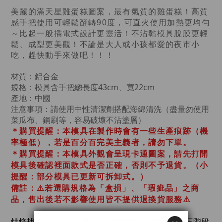
美麗的滿天星雞蛋糕圖案，最有氣質的雞蛋糕！高質
感手把使用可輕鬆翻轉90度，可直火使用加熱更均勻
～比起一般插電式設計更靈活！不沾黏模具脫膜更輕
鬆、成型更美觀！不論是大人或小孩都愛的夜市小
吃，趕快動手來做吧！！！
材質：鋁合金
規格：
模具含手把總長度43cm、寬22cm
產地：中國
注意事項：請使用中性清潔劑搭配海綿清洗（盡量勿使用
菜瓜布、鋼刷等，容易破壞不沾塗層）
＊購買提醒：本模具在製作時會有一些生產痕跡（機
率極低），若是百分百完美主義者，請勿下單。
＊購買提醒：本模具外觀會呈現卡通圖案，請先打開
模具後確認裡面款式是否正確，否則不予退貨。（小
提醒：部分模具已更新可拆卸式。）
備註：⚠️若選購規格為「盒損」、「瑕疵品」之商
品，售出後若不影響使用皆不提供退換貨服務⚠️
烘焙找材料的商品，皆是經過
團隊內數位烘焙老師
三階段