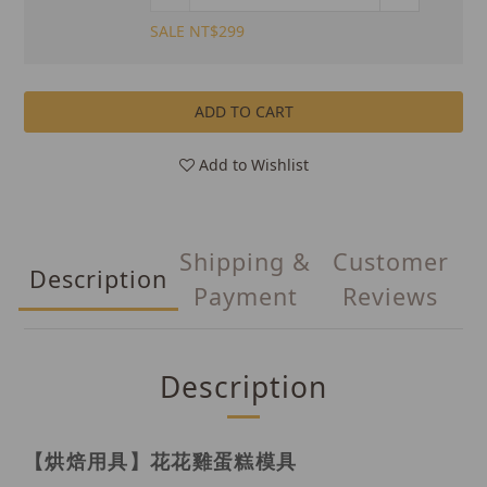
SALE NT$299
ADD TO CART
Add to Wishlist
Shipping &
Customer
Description
Payment
Reviews
Description
【烘焙用具】
花花雞蛋糕模具