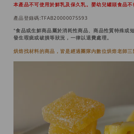
本產品不可使用於鮮乳及保久乳。
嬰幼兒罐頭食品不得使
產品登錄碼:TFAB20000075593
*食品或生鮮商品屬於消耗性商品、商品性質特殊或
發生瑕疵或破損等狀況，一律以退費處理。
烘焙找材料的商品，皆是經過
團隊內數位烘焙老師
三