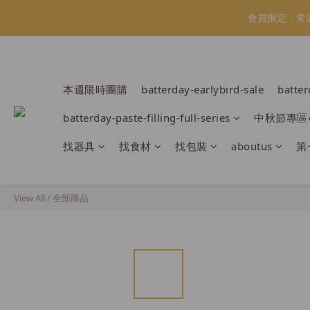
會員限定：常
會員限定：常
【日本BRUN
本週限時團購
batterday-earlybird-sale
batte
會員限定：常
batterday-paste-filling-full-series
中秋節專區
找器具
找食材
找包裝
aboutus
第
View All
/
全部商品