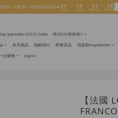
1
5
2
5
5
4
6
6
7
8
溫餡料「任選5件」免費幫你送到家🔥
2
7
3
6
6
5
7
7
Days
Hours
Minutes
Seconds
:
:
:
3
0
3
3
2
4
4
0
4
1
4
4
3
5
5
6
7
9
溫餡料「任選5件」免費幫你送到家🔥
1
6
2
5
5
4
6
6
Days
Hours
Minutes
Seconds
2
2
2
1
3
3
3
0
3
3
2
4
4
5
9
6
9
9
8
:
:
:
0
5
1
4
4
3
5
5
O】寶可夢😍／miffy🩷聯名電烤盤！
1
1
1
0
2
2
2
2
2
1
3
3
4
8
5
8
8
7
9
9
Days
Hours
Minutes
Seconds
4
0
3
3
2
4
4
0
0
0
1
1
1
1
1
0
2
2
3
7
4
7
7
6
8
8
3
2
2
1
3
3
＼2026全新口味／焙日餡料今年絕不能錯過🔥來去逛逛>>
0
0
0
0
0
1
1
2
6
3
6
6
5
7
7
2
1
1
0
2
2
rday-pancake-202512sale
焙日DIY烘焙粉⭐️
0
0
1
5
2
5
5
4
6
6
1
0
0
1
1
:
:
:
0
4
1
4
4
3
5
5
溫餡料「任選5件」免費幫你送到家🔥
0
0
0

本月新品
熱銷排行
即期良品
找課程HeyMaster
Days
Hours
Minutes
Seconds
3
0
3
3
2
4
4
2
2
2
1
3
3
一次購物
signin
1
1
1
0
2
2
0
0
0
1
1
0
0
【法國 L
FRANC