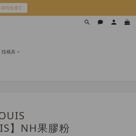
限時免運⏰
限時免運⏰
馬上跟團👉
限時免運⏰
找模具
OUIS
OIS】NH果膠粉