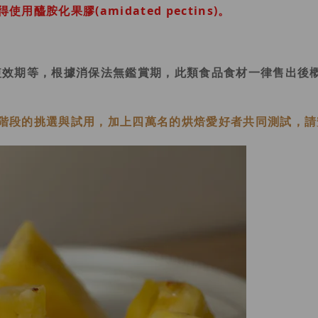
用醯胺化果膠(amidated pectins)。
短效期等，根據消保法無鑑賞期，此類食品食材一律售出後
階段的挑選與試用，加上四萬名的烘焙愛好者共同測試，請