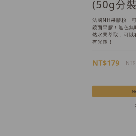
(50g分裝
法國NH果膠粉，
鏡面果膠！無色無
然水果萃取，可以
有光澤！
NT$179
NT$
No