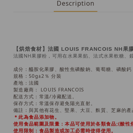
Description
【烘焙食材】
法國 LOUIS FRANCOIS NH果
法國NH果膠粉，可用在水果果餡、法式水果軟糖、
成分：
醯胺化果膠、酸性焦磷酸鈉、葡萄糖、磷酸鈣
規格：50g
±2％ 分裝
產地：
法國
製造廠商： LOUIS FRANCOIS
配送方式：常溫/冷藏配送
。
保存方式：
常溫保存避免陽光直射。
備註：與其他有花生、堅果、大豆、麩質、芝麻的產
＊此為食品添加物。
使用食品範圍及限量：本品可使用於各類食品;(酸性焦磷酸
使用限制：食品製造或加工必需時使得使用。