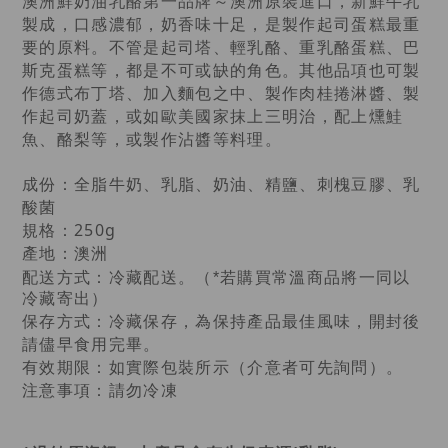
澳洲鮮奶油乳酪第一品牌～澳洲原裝進口，新鮮牛乳
製成，口感濃郁，奶香味十足，是製作起司蛋糕最重
要的原料。不管是起司塔、輕乳酪、重乳酪蛋糕、巴
斯克蛋糕等，都是不可或缺的角色。其他品項也可製
作德式布丁塔、加入麵包之中、製作肉桂捲淋醬、製
作起司奶蓋，或如歐美國家抹上三明治，配上燻鮭
魚、酪梨等，或製作沾醬等料理。
成份：全脂牛奶、乳脂、奶油、精鹽、刺槐豆膠、乳
酸菌
規格：250g
產地：澳洲
。（
配送方式：冷藏配送
*若購買常溫商品將一同以
冷藏寄出）
保存方式：冷藏保存，為保持產品最佳風味，開封後
請儘早食用完畢。
有效期限：如實際包裝所示（介意者可先詢問）。
注意事項：請勿冷凍