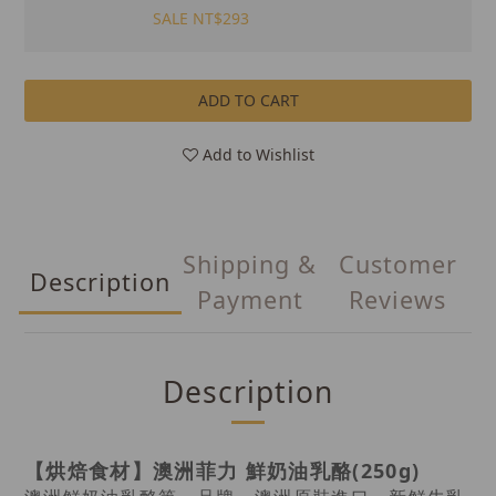
SALE NT$293
ADD TO CART
Add to Wishlist
Shipping &
Customer
Description
Payment
Reviews
Description
【烘焙食材】澳洲菲力 鮮奶油乳酪(250g)