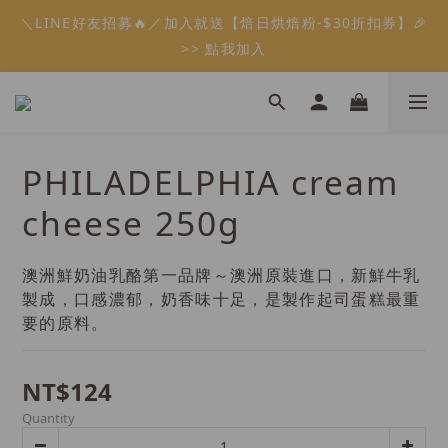
5
7
5
9
6
5
7
2
1
2
5
0
1
3
1
5
2
8
1
3
會員限定：常溫餡料「任選5件」免費幫你送到家🔥
＼LINE好友招募🔥／加入就送【焙日烘焙粉-$30折扣券】🎉
4
6
4
8
5
4
6
1
0
1
4
:
:
:
0
2
0
4
1
7
0
2
限時免運⏰
3
5
3
7
4
3
5
>> 點我加入
0
0
3
Days
Hours
Minutes
Seconds
1
3
0
6
1
2
4
2
6
3
9
2
4
2
0
2
5
0
1
3
1
5
2
8
1
3
會員限定：常溫餡料「任選5件」免費幫你送到家🔥
1
1
4
:
:
:
0
2
0
4
1
7
0
2
限時免運⏰
0
0
3
Days
Hours
Minutes
Seconds
1
3
0
6
1
2
0
2
5
0
PHILADELPHIA cream
1
1
4
0
0
3
cheese 250g
2
1
0
澳洲鮮奶油乳酪第一品牌～澳洲原裝進口，新鮮牛乳
製成，口感濃郁，奶香味十足，是製作起司蛋糕最重
要的原料。
NT$124
Quantity