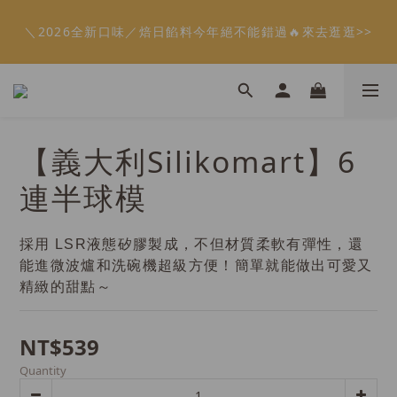
5
9
6
5
6
5
9
0
3
3
2
1
5
2
1
6
2
1
5
會員限定：常溫餡料「任選5件」免費幫你送到家🔥
4
8
5
4
9
5
4
8
2
2
1
＼2026全新口味／焙日餡料今年絕不能錯過🔥來去逛逛>>
:
:
:
0
4
1
0
5
1
0
4
限時免運⏰
3
7
4
3
8
4
3
7
1
1
0
Days
Hours
Minutes
Seconds
3
0
4
0
3
2
6
3
2
7
3
2
6
0
0
2
3
2
1
5
2
1
6
2
1
5
會員限定：常溫餡料「任選5件」免費幫你送到家🔥
1
2
1
:
:
:
0
4
1
0
5
1
0
4
限時免運⏰
0
1
0
Days
Hours
Minutes
Seconds
3
0
4
0
3
0
2
3
2
【義大利Silikomart】6
1
2
1
0
1
0
連半球模
0
採用 LSR液態矽膠製成，不但材質柔軟有彈性，還
能進微波爐和洗碗機超級方便！簡單就能做出可愛又
精緻的甜點～
NT$539
Quantity