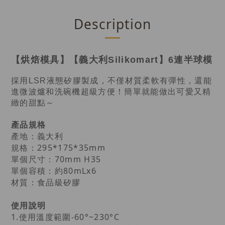
Description
【烘焙模具】【義大利Silikomart】6連半球模
採用LSR液態矽膠製成，不僅材質柔軟有彈性，還能
進微波爐和洗碗機超級方便！簡單就能做出可愛又精
緻的甜點～
產品規格
產地：
義大利
規格：295*175*35mm
單個尺寸：70mm H35
單個容積：約80mLx6
材質：食品級矽膠
使用說明
1.使用溫度範圍-60°~230°C