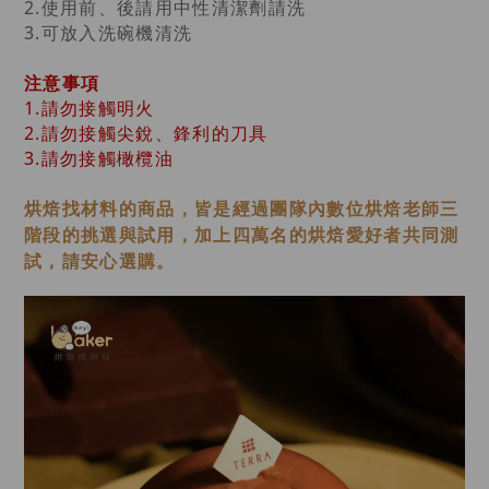
2.使用前、後請用中性清潔劑請洗
3.可放入洗碗機清洗
注意事項
1.請勿接觸明火
2.請勿接觸尖銳、鋒利的刀具
3.請勿接觸橄欖油
烘焙找材料的商品，皆是經過
團隊內數位烘焙老師
三
階段的挑選與試用，加上四萬名的烘焙愛好者共同測
試，請安心選購。