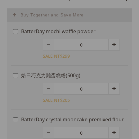
Buy Together and Save More
BatterDay mochi waffle powder
SALE NT$299
焙日巧克力雞蛋糕粉(500g)
SALE NT$265
BatterDay crystal mooncake premixed flour