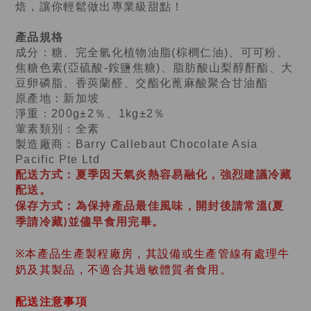
焙，讓你輕鬆做出專業級甜點！
產品規格
成分：糖、完全氫化植物油脂(棕櫚仁油)、可可粉、
焦糖色素(亞硫酸-銨鹽焦糖)、脂肪酸山梨醇酐酯、大
豆卵磷脂、香莢蘭醛、交酯化蓖麻酸聚合甘油酯
原產地：新加坡
淨重：200g±2％、1kg±2％
葷素類別：全素
製造廠商：Barry Callebaut Chocolate Asia
Pacific Pte Ltd
配送方式：夏季因天氣炎熱容易融化，強烈建議冷藏
配送。
保存方式：
為保持產品最佳風味，開封後請常溫(夏
季請冷藏)並儘早食用完畢。
※本產品生產製程廠房，其設備或生產管線有處理牛
奶及其製品，不適合其過敏體質者食用。
配送注意事項