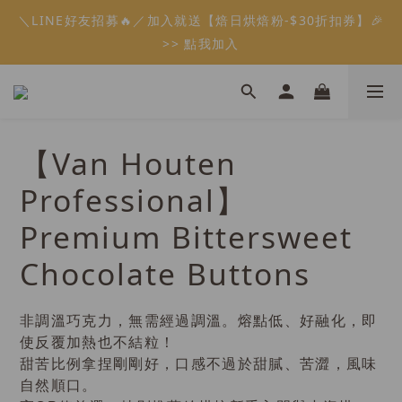
5
6
5
9
8
6
6
5
0
2
1
1
2
1
5
4
2
2
1
會員限定：常溫餡料「任選5件」免費幫你送到家🔥
＼LINE好友招募🔥／加入就送【焙日烘焙粉-$30折扣券】🎉
4
5
4
8
7
5
5
4
1
0
:
:
:
0
1
0
4
3
1
1
0
限時免運⏰
3
4
3
7
6
4
4
3
>> 點我加入
0
Days
Hours
Minutes
Seconds
0
3
2
0
0
2
3
2
6
5
3
3
2
2
1
1
2
1
5
4
2
2
1
會員限定：常溫餡料「任選5件」免費幫你送到家🔥
1
0
:
:
:
0
1
0
4
3
1
1
0
限時免運⏰
0
Days
Hours
Minutes
Seconds
0
3
2
0
0
2
1
【Van Houten
1
0
0
Professional】
Premium Bittersweet
Chocolate Buttons
非調溫巧克力，無需經過調溫。熔點低、好融化，即
使反覆加熱也不結粒！
甜苦比例拿捏剛剛好，口感不過於甜膩、苦澀，風味
自然順口。