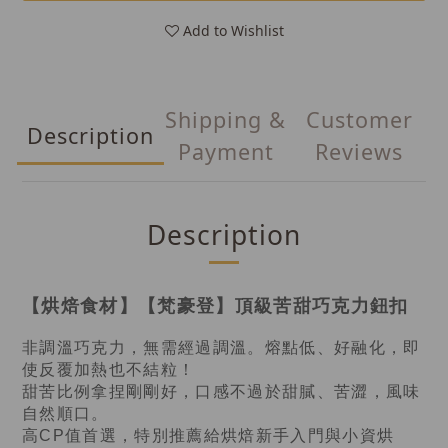
Add to Wishlist
Shipping &
Customer
Description
Payment
Reviews
Description
【烘焙食材】【梵豪登】頂級苦甜巧克力鈕扣
非調溫巧克力，無需經過調溫。熔點低、好融化，即
使反覆加熱也不結粒！
甜苦比例拿捏剛剛好，口感不過於甜膩、苦澀，風味
自然順口。
高CP值首選，特別推薦給烘焙新手入門與小資烘