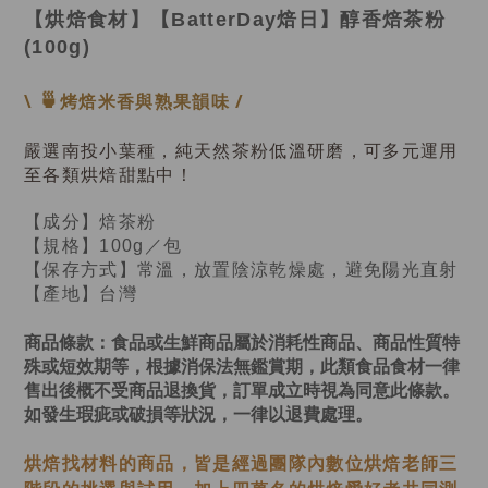
【烘焙食材】【BatterDay焙日】醇香焙茶粉
(100g)
🍵
\
烤焙米香與熟果韻味
/
嚴選南投小葉種
，純天然茶粉低溫研磨，可多元運用
至各類烘焙甜點中！
【成分】焙茶粉
【規格】100g／包
【保存方式】常溫，放置陰涼乾燥處，避免陽光直射
【產地】台灣
商品條款：
食品或生鮮商品屬於消耗性商品、商品性質特
殊或短效期等，根據消保法無鑑賞期，此類食品食材一律
售出後概不受商品退換貨，訂單成立時視為同意此條款。
如發生瑕疵或破損等狀況，一律以退費處理。
烘焙找材料的商品，皆是經過
團隊內數位烘焙老師
三