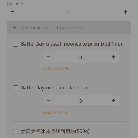
Quantity
Buy Together and Save More
BatterDay crystal mooncake premixed flour
SALE NT$299
BatterDay rice pancake flour
SALE NT$167
焙日大福冰皮月餅兩用粉(500g)