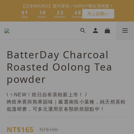
8
8
9
8
0
1
2
5
1
1
2
1
2
2
1
1
3
3
4
4
5
5
8
8
會員限定：常溫餡料「任選5件」免費幫你送到家🔥
【日本BRUNO】寶可夢😍／miffy🩷聯名電烤盤！
7
7
8
7
9
0
1
4
:
:
:
:
:
:
0
0
1
0
1
1
0
0
2
2
3
3
4
4
7
7
馬上跟團👉
限時免運⏰
6
6
7
6
8
9
0
3
Days
Days
Hours
Hours
Minutes
Minutes
Seconds
Seconds
0
0
0
1
1
2
2
3
3
6
6
5
5
6
5
7
8
9
2
0
0
1
1
2
2
5
5
＼LINE好友招募🔥／加入就送【焙日烘焙粉-$30折扣券】🎉
4
4
5
4
6
7
8
1
0
0
1
1
4
4
3
3
4
3
5
6
7
>> 點我加入
0
0
0
3
3
2
2
3
2
4
5
6
9
2
2
1
1
2
1
3
4
5
8
會員限定：常溫餡料「任選5件」免費幫你送到家🔥
BatterDay Charcoal
1
1
:
:
:
0
0
1
0
2
3
4
7
限時免運⏰
0
0
Days
Hours
Minutes
Seconds
0
1
2
3
6
Roasted Oolong Tea
0
1
2
5
powder
0
1
4
0
3
2
1
\ ✨NEW！焙日自有茶粉新上市！ /
0
烤焙米香與熟果韻味｜嚴選南投小葉種，純天然茶粉
低溫研磨，可多元運用至各類烘焙甜點中！
NT$165
NT$180