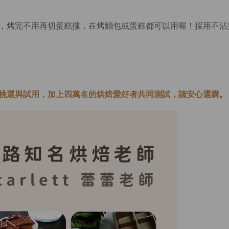
，烤完不用再切蛋糕摟，在烤麵包或蛋糕都可以用喔！採用不沾
挑選與試用，加上四萬名的烘焙愛好者共同測試，請安心選購。