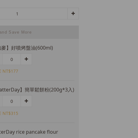
 and Save More
麥】好噴烤盤油(600ml)
E NT$177
atterDay】簡單鬆餅粉(200g*3入)
E NT$315
terDay rice pancake flour