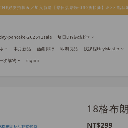
1
2
1
9
5
2
5
4
0
5
3
4
3
7
4
7
0
6
2
7
:
:
:
9
0
1
0
8
4
9
1
溫餡料「任選5件」免費幫你送到家🔥
LINE好友招募🔥／加入就送【焙日烘焙粉-$30折扣券】🎉>> 點我
4
3
4
2
3
2
6
3
6
5
1
6
Days
Hours
Minutes
Seconds
8
0
7
3
8
0
3
2
3
1
2
1
9
5
2
5
4
0
5
7
6
2
7
2
1
2
:
:
:
9
0
1
0
8
4
9
1
溫餡料「任選5件」免費幫你送到家🔥
4
3
4
6
5
1
6
Days
Hours
Minutes
Seconds
1
0
1
8
0
7
3
8
0
3
2
3
5
4
0
5
0
0
7
6
2
7
2
1
2
rday-pancake-202512sale
焙日DIY烘焙粉⭐️
4
3
4
6
5
1
6
1
0
1
3
2
3
5
4
0
5
0
0

本月新品
熱銷排行
即期良品
找課程HeyMaster
2
1
2
4
3
4
1
0
1
3
2
3
一次購物
signin
0
0
2
1
2
1
0
1
0
0
18格布
NT$299