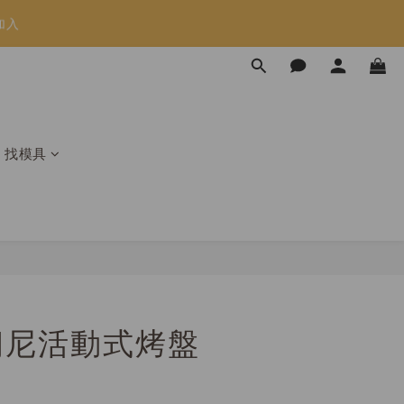
加入
限時免運⏰
限時免運⏰
找模具
朗尼活動式烤盤