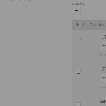
Quantity
Buy Together
【德
SAL
【B
SAL
Bat