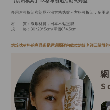
【烘焙模具】18格布朗尼活動式烤盤
多用途可拆卸布朗尼不沾方格烤盤～
方格可拆卸，多用途
材 質：碳鋼材質，日本不黏塗層
規 格：30*20*5cm/單個6*4.5cm
烘焙找材料的商品皆是經過
團隊內數位烘焙老師
三階段的