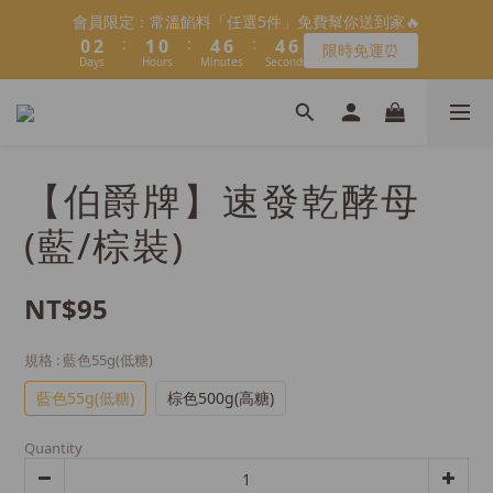
1
3
2
1
5
7
5
6
會員限定：常溫餡料「任選5件」免費幫你送到家🔥
4
7
5
4
8
8
9
1
3
2
1
5
7
5
6
會員限定：常溫餡料「任選5件」免費幫你送到家🔥
:
:
:
0
2
1
0
4
6
4
5
限時免運⏰
3
6
4
3
7
9
7
8
:
:
:
0
2
1
0
4
6
4
5
Days
9
Hours
9
Minutes
Seconds
1
0
3
5
3
4
限時免運⏰
2
5
3
2
6
8
6
7
Days
Hours
Minutes
Seconds
1
0
3
5
3
4
8
9
8
0
2
4
2
3
1
4
2
1
5
7
5
6
【日本BRUNO】寶可夢😍／miffy🩷聯名電烤盤！
0
2
4
2
3
7
9
8
7
1
3
1
2
:
:
:
0
3
1
0
4
6
4
5
馬上跟團👉
1
3
1
2
6
8
7
6
0
2
0
1
Days
Hours
Minutes
Seconds
2
0
3
5
3
4
0
2
0
1
5
7
6
5
9
9
1
0
1
2
4
2
3
＼LINE好友招募🔥／加入就送【焙日烘焙粉-$30折扣券】🎉
1
0
4
6
5
4
8
8
9
0
0
1
3
1
2
【伯爵牌】速發乾酵母
0
3
5
4
3
7
9
7
8
>> 點我加入
0
2
0
1
2
4
3
2
6
8
6
7
1
0
(藍/棕裝)
1
3
2
1
5
7
5
6
會員限定：常溫餡料「任選5件」免費幫你送到家🔥
0
:
:
:
0
2
1
0
4
6
4
5
限時免運⏰
Days
Hours
Minutes
Seconds
1
0
3
5
3
4
NT$95
0
2
4
2
3
1
3
1
2
0
2
0
1
規格
: 藍色55g(低糖)
1
0
藍色55g(低糖)
棕色500g(高糖)
0
Quantity