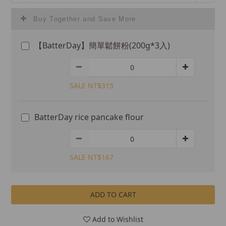
Buy Together and Save More
【BatterDay】簡單鬆餅粉(200g*3入)
SALE NT$315
BatterDay rice pancake flour
SALE NT$167
ADD TO CART
Add to Wishlist