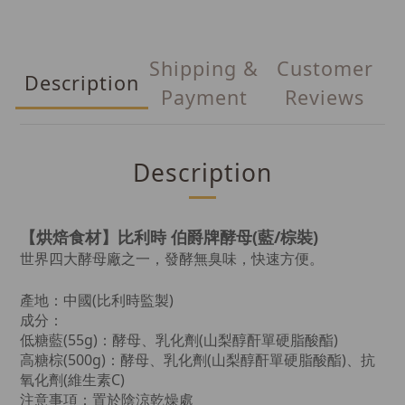
Shipping &
Customer
Description
Payment
Reviews
Description
【烘焙食材】比利時 伯爵牌酵母(藍/棕裝)
世界四大酵母廠之一，發酵無臭味，快速方便。
產地：
中國(比利時監製)
成分：
低糖藍(55g)：酵母、乳化劑(山梨醇酐單硬脂酸酯)
高糖棕(500g)：酵母、乳化劑(山梨醇酐單硬脂酸酯)、抗
氧化劑(維生素C)
注意事項：置於陰涼乾燥處