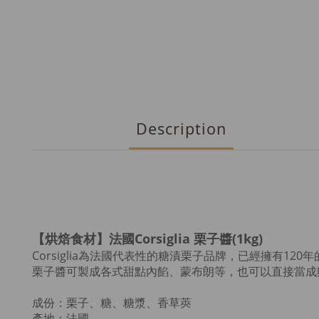
Description
【烘焙食材】法國Corsiglia 栗子醬(1kg)
Corsiglia為法國代表性的糖漬栗子品牌，已經
擁有120
栗子醬可製成各式甜點內餡、蒙布朗等，也可以直接當成
成份：栗子、糖、糖漿、香草莢
產地：法國