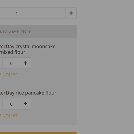
 and Save More
terDay crystal mooncake
mixed flour
E NT$299
terDay rice pancake flour
E NT$167