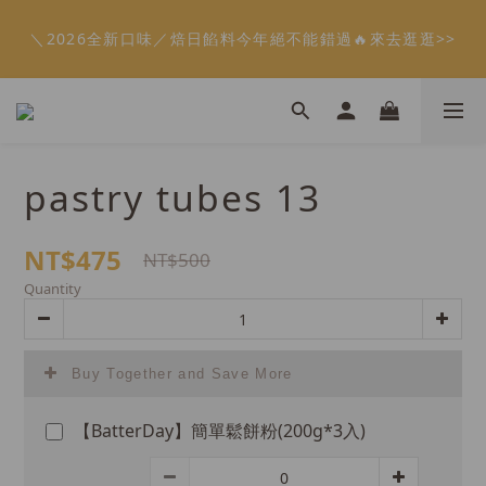
8
5
8
7
6
5
9
2
1
2
0
5
2
4
1
4
3
2
1
8
5
會員限定：常溫餡料「任選5件」免費幫你送到家🔥
7
4
7
6
5
4
8
1
0
1
4
1
＼2026全新口味／焙日餡料今年絕不能錯過🔥來去逛逛>>
3
:
:
:
0
3
2
1
0
7
4
6
限時免運⏰
3
6
5
4
3
7
9
0
0
3
0
Days
Hours
Minutes
Seconds
2
2
1
0
6
3
5
2
5
4
3
2
9
6
8
2
1
1
0
5
2
4
1
4
3
2
1
8
5
會員限定：常溫餡料「任選5件」免費幫你送到家🔥
7
1
0
0
4
1
3
:
:
:
0
3
2
1
0
7
4
6
限時免運⏰
0
3
0
Days
Hours
Minutes
Seconds
2
2
1
0
6
3
5
2
1
1
0
5
2
4
pastry tubes 13
1
0
0
4
1
3
0
3
0
2
2
1
NT$475
NT$500
1
0
Quantity
0
Buy Together and Save More
【BatterDay】簡單鬆餅粉(200g*3入)