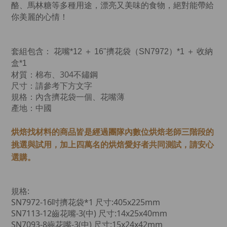
酪、馬林糖等多種用途，漂亮又美味的食物，絕對能帶給
你美麗的心情！
套組包含： 花嘴*12 ＋ 16"擠花袋（SN7972）*1 ＋ 收納
盒*1
材質：棉布、304不鏽鋼
尺寸：請參考下方文字
規格：內含擠花袋一個、花嘴薄
產地：中國
烘焙找材料的商品皆是經過
團隊內數位烘焙老師
三階段的
挑選與試用，加上四萬名的烘焙愛好者共同測試，請安心
選購。
規格:
SN7972-16吋擠花袋*1 尺寸:405x225mm
SN7113-12齒花嘴-3(中) 尺寸:14x25x40mm
SN7093-8齒花嘴-3(中) 尺寸:15x24x42mm