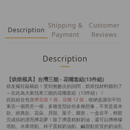
Shipping &
Customer
Description
Payment
Reviews
Description
【烘焙模具】台灣三能 - 花嘴套組(13件組)
烘友瘋狂敲碗款！受到無數次的詢問，烘焙找材料聽到了
～在此為大家找來三能的花嘴套組（13件組）！
此款組合包含
擠花袋 1 個、花嘴 12 個
，
收納盒讓你不怕
東丟一個西丟一個，
多種造型給你多種想像，不管是基本
款、經典款、花朵、貝殼、葉子、圓形，一盒在手，輕鬆
完成你的漂亮擠花夢！除了擠蛋糕鮮奶油，還可以擠檸檬
塔餡、水果塔餡、杯子蛋糕奶油餡、鹹甜點皆宜的奶油乳