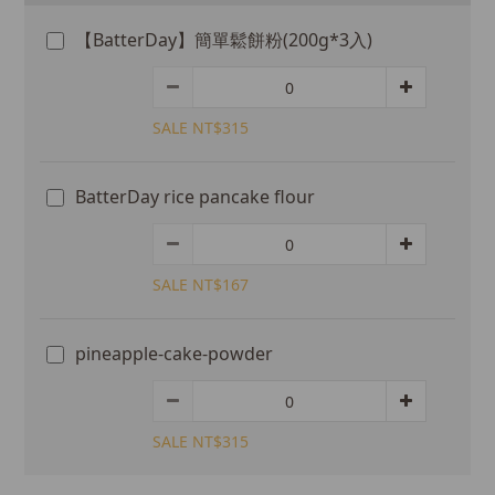
【BatterDay】簡單鬆餅粉(200g*3入)
SALE NT$315
BatterDay rice pancake flour
SALE NT$167
pineapple-cake-powder
SALE NT$315