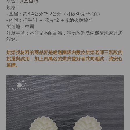
材質：
ABS樹脂
規格：
- 直徑：約3.4公分*5.2公分（可做30克~50克）
- 內附：把手*1 ＋ 花片*2 ＋收納夾鏈袋*1
製造地：中國
注意事項：
本商品不耐高溫，請勿放進洗碗機清洗或進烤
箱烤。
烘焙找材料的商品皆是經過
團隊內數位烘焙老師
三階段的
挑選與試用，加上四萬名的烘焙愛好者共同測試，請安心
選購。