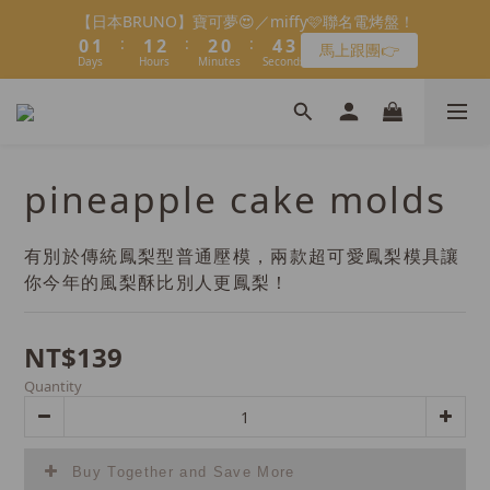
8
8
9
8
0
0
2
0
1
1
2
1
2
2
3
3
3
3
1
1
5
5
3
3
會員限定：常溫餡料「任選5件」免費幫你送到家🔥
【日本BRUNO】寶可夢😍／miffy🩷聯名電烤盤！
7
7
8
9
9
7
9
1
:
:
:
:
:
:
0
0
1
0
1
1
2
2
2
2
0
0
4
4
2
2
馬上跟團👉
限時免運⏰
6
6
7
8
8
6
8
0
Days
Days
Hours
Hours
Minutes
Minutes
Seconds
Seconds
0
0
0
1
1
1
1
3
3
1
1
5
5
6
7
7
5
9
7
0
0
0
0
2
2
0
0
＼LINE好友招募🔥／加入就送【焙日烘焙粉-$30折扣券】🎉
4
4
5
6
6
4
8
6
1
1
3
3
4
5
5
3
7
5
>> 點我加入
0
0
2
2
3
4
4
2
6
4
1
1
2
3
3
1
5
3
會員限定：常溫餡料「任選5件」免費幫你送到家🔥
pineapple cake molds
:
:
:
0
0
1
2
2
0
4
2
限時免運⏰
Days
Hours
Minutes
Seconds
0
1
1
3
1
0
0
2
0
有別於傳統鳳梨型普通壓模，兩款超可愛鳳梨模具讓
1
你今年的風梨酥比別人更鳳梨！
0
NT$139
Quantity
Buy Together and Save More