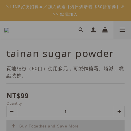
5
7
5
7
6
9
3
0
1
0
6
3
2
1
3
1
3
2
9
6
5
會員限定：常溫餡料「任選5件」免費幫你送到家🔥
＼LINE好友招募🔥／加入就送【焙日烘焙粉-$30折扣券】🎉
4
6
4
6
5
9
8
2
0
5
2
1
:
:
:
0
2
0
2
1
8
5
4
限時免運⏰
3
5
3
5
4
8
7
>> 點我加入
1
4
1
0
Days
Hours
Minutes
Seconds
1
1
0
7
4
3
2
4
2
4
3
7
6
0
3
0
0
0
6
3
2
1
3
1
3
2
9
6
5
會員限定：常溫餡料「任選5件」免費幫你送到家🔥
2
5
2
1
:
:
:
0
2
0
2
1
8
5
4
限時免運⏰
1
4
1
0
Days
Hours
Minutes
Seconds
1
1
0
7
4
3
0
3
0
0
0
6
3
2
tainan sugar powder
2
5
2
1
1
4
1
0
0
3
0
質地細緻（80目）使用多元，可製作糖霜、塔派、糕
2
點裝飾。
1
0
NT$99
Quantity
Buy Together and Save More