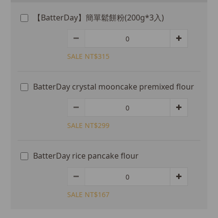
【BatterDay】簡單鬆餅粉(200g*3入)
SALE NT$315
BatterDay crystal mooncake premixed flour
SALE NT$299
BatterDay rice pancake flour
SALE NT$167