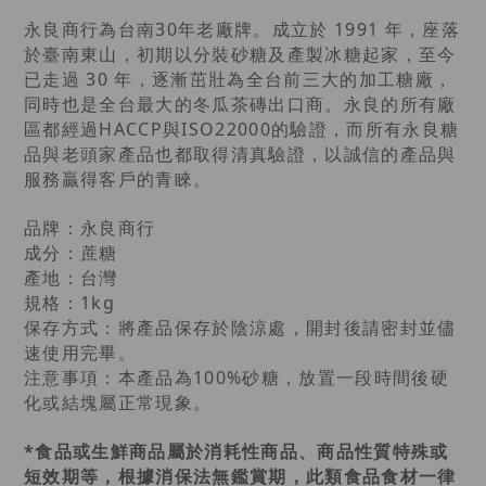
永良商行為台南30年老廠牌。成立於 1991 年，座落
於臺南東山，初期以分裝砂糖及產製冰糖起家，至今
已走過 30 年，逐漸茁壯為全台前三大的加工糖廠，
同時也是全台最大的冬瓜茶磚出口商。永良的所有廠
區都經過HACCP與ISO22000的驗證，而所有永良糖
品與老頭家產品也都取得清真驗證，以誠信的產品與
服務贏得客戶的青睞。
品牌：永良商行
成分：蔗糖
產地：台灣
規格：1kg
保存方式：將產品保存於陰涼處，開封後請密封並儘
速使用完畢。
注意事項：本產品為100%砂糖，放置一段時間後硬
化或結塊屬正常現象。
*食品或生鮮商品屬於消耗性商品、商品性質特殊或
短效期等，根據消保法無鑑賞期，此類食品食材一律