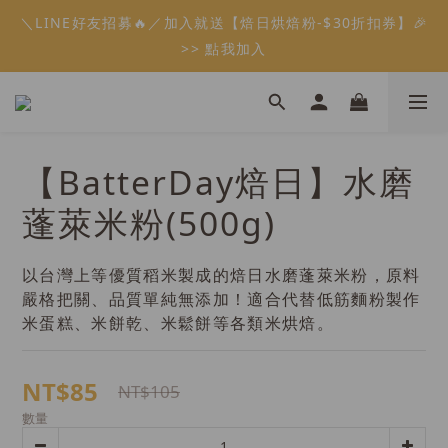
5
6
5
9
7
1
0
1
0
2
0
4
3
4
1
2
1
5
3
7
6
7
會員限定：常溫餡料「任選5件」免費幫你送到家🔥
＼LINE好友招募🔥／加入就送【焙日烘焙粉-$30折扣券】🎉
4
5
4
8
6
9
0
0
1
3
2
3
:
:
:
0
1
0
4
2
6
5
6
限時免運⏰
3
4
3
7
5
9
8
9
>> 點我加入
0
2
1
2
日
時
分
秒
0
3
1
5
4
5
2
3
2
6
4
8
7
8
1
0
1
2
0
4
3
4
1
2
1
5
3
7
6
7
會員限定：常溫餡料「任選5件」免費幫你送到家🔥
0
0
1
3
2
3
:
:
:
0
1
0
4
2
6
5
6
限時免運⏰
0
2
1
2
日
時
分
秒
0
3
1
5
4
5
1
0
1
2
0
4
3
4
【BatterDay焙日】水磨
0
0
1
3
2
3
0
2
1
2
蓬萊米粉(500g)
1
0
1
0
0
以台灣上等優質稻米製成的焙日水磨蓬萊米粉，原料
嚴格把關、品質單純無添加！適合代替低筋麵粉製作
米蛋糕、米餅乾、米鬆餅等各類米烘焙。
NT$85
NT$105
數量