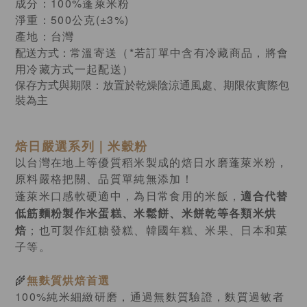
成分：100%蓬萊米粉
淨重：500公克(±3%)
產地：台灣
配送方式：
常溫寄送（*若訂單中含有冷藏商品，將會
用冷藏方式一起配送）
保存方式與期限：放置於乾燥陰涼通風處、期限依實際包
裝為主
焙日嚴選系列｜米穀粉
以台灣在地上等優質稻米製成的焙日水磨蓬萊米粉，
原料嚴格把關、品質單純無添加！
適合代替
蓬萊米口感軟硬適中，為日常食用的米飯，
低筋麵粉製作米蛋糕、米鬆餅、米餅乾等各類米烘
焙
；
也可製作紅糖發糕、韓國年糕、米果、日本和菓
子等。
🌾
無麩質烘焙首選
100%純米細緻研磨，通過
無麩質驗證，
麩質過敏者