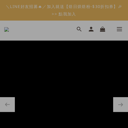
5
7
6
9
5
6
1
0
1
4
2
3
1
3
2
7
5
1
2
6
會員限定：常溫餡料「任選5件」免費幫你送到家🔥
＼LINE好友招募🔥／加入就送【焙日烘焙粉-$30折扣券】🎉
4
6
5
8
4
5
9
0
0
3
1
2
:
:
:
0
2
1
6
4
0
1
5
限時免運⏰
3
5
4
9
7
3
4
8
>> 點我加入
2
0
1
日
時
分
秒
1
0
5
3
0
4
2
4
3
8
6
2
3
7
1
0
0
4
2
3
1
3
2
7
5
1
2
6
會員限定：常溫餡料「任選5件」免費幫你送到家🔥
0
3
1
2
:
:
:
0
2
1
6
4
0
1
5
限時免運⏰
2
0
1
日
時
分
秒
1
0
5
3
0
4
1
0
0
4
2
3
0
3
1
2
2
0
1
1
0
0