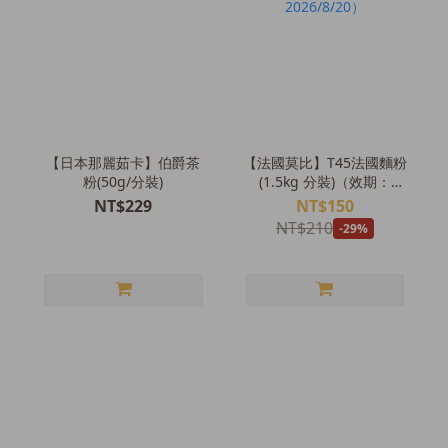
【日本那麗茹卡】伯爵茶
【法國莫比】T45法國麵粉
粉(50g/分裝)
(1.5kg 分裝)（效期：
2026/8/20）
NT$229
NT$150
NT$210
-29%
＼烘友五星好評🌟／