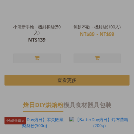
小清新手繪 - 機封棉袋(50
無餅不歡 - 機封袋(100入)
入)
NT$89 ~ NT$99
NT$139
查看更多
焙日DIY烘焙粉
模具
食材
器具
包裝
中秋最推薦 🥮