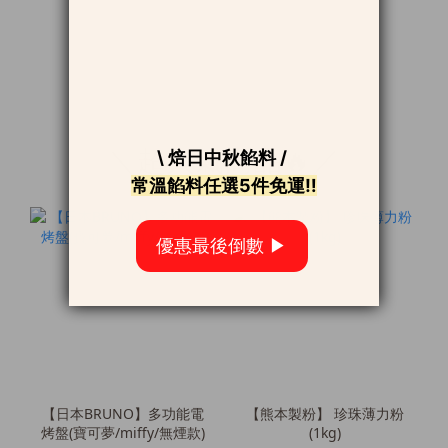
＼超人氣商品🔥／
【日本BRUNO】多功能電
【熊本製粉】 珍珠薄力粉
烤盤(寶可夢/miffy/無煙款)
(1kg)