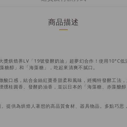
商品描述
獎烘焙界LV「19號發酵奶油」超夢幻合作！使用10°C
赤藻糖醇」和「海藻糖」，吃起來清爽不膩口。
微酸口感，結合金絲紅棗香甜柔和風味，經獨特發酵工法，
煙燻桂圓香、發酵奶油香，並以日本的「海藻糖、赤藻醣醇
成的美好烘焙日。提供為烘焙人著想的高品質食材、器具物品。多點