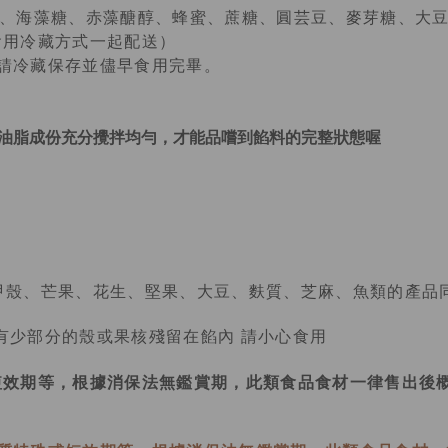
油、海藻糖、赤藻醣醇、蜂蜜、蔗糖、圓芸豆、麥芽糖、大豆
會用冷藏方式一起配送）
請冷藏保存並儘早食用完畢。
油脂成份充分攪拌均勻，才能品嚐到餡料的完整狀態喔
甲殼、芒果、花生、堅果、大豆、麩質、芝麻、魚類的產品
會有少部分的殼或果核殘留在餡內 請小心食用
短效期等，根據消保法無鑑賞期，此類食品食材一律售出後