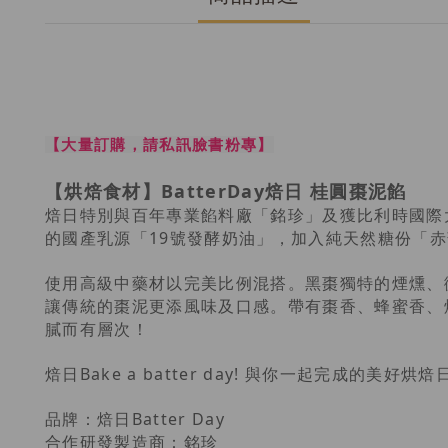
【大量訂購，請私訊臉書粉專】
【烘焙食材】BatterDay焙日 桂圓棗泥餡
焙日特別與百年專業餡料廠「銘珍」及獲比利時國際大
的國產乳源「19號發酵奶油」，加入純天然糖份「
使用高級中藥材以完美比例混搭。黑棗獨特的煙燻、
讓傳統的棗泥更添風味及口感。帶有棗香、蜂蜜香、
膩而有層次！
焙日Bake a batter day! 與你一起完
品牌：焙日Batter Day
合作研發製造商：銘珍