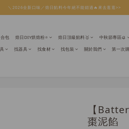
1
4
3
4
4
6
4
2
1
3
6
5
6
6
8
6
4
2
0
1
1
3
1
:
:
:
0
3
2
3
3
5
3
1
溫餡料「任選5件」免費幫你送到家🔥
＼2026全新口味／焙日餡料今年絕不能錯過🔥來去逛逛>>
0
2
5
4
5
5
7
5
3
1
0
0
2
0
日
時
分
秒
2
1
2
2
4
2
0
1
4
3
4
4
6
4
2
0
1
1
0
1
1
3
1
:
:
:
0
3
2
3
3
5
3
1
溫餡料「任選5件」免費幫你送到家🔥
0
0
0
0
2
0
日
時
分
秒
2
1
2
2
4
2
0
1
1
0
1
1
3
1
組合包
焙日DIY烘焙粉⭐️
焙日頂級餡料🥇
中秋節專區🥮
0
0
0
0
2
0
1
具
找器具
找食材
找包裝
關於我們
第一次
0
【Batt
棗泥餡