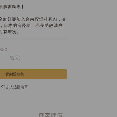
訊臉書粉專】
金絲紅棗加入台南煙燻桂圓肉，並
油，日本的海藻糖、赤藻醣醇清爽
而有層次。
580
售完
貨到通知我
加入追蹤清單
顧客評價