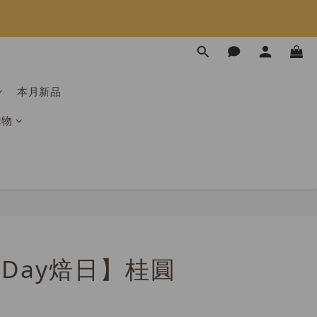
限時免運⏰
限時免運⏰
本月新品
購物
erDay焙日】桂圓