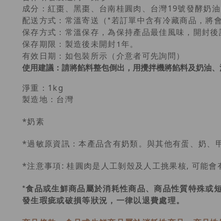
成分：
紅棗、黑棗、台南桂圓肉、台灣19號發酵奶
配送方式：常溫寄送（*若訂單中含有冷藏商品，將
保存方式：常溫保存，為保持產品最佳風味，開封後
保存期限：製造後未開封1年。
有效日期：如包裝所示（介意者可先詢問）
使用建議
：請將餡料整包倒出，用攪拌機將餡料及奶油、
淨重：1kg
製造地：台灣
*奶素
*過敏原資訊：本產品含有奶類。與其他有蛋、奶、
*注意事項: 桂圓肉是人工剝殼及人工挑果核, 可能
*食品或生鮮商品屬於消耗性商品、商品性質特殊或
發生瑕疵或破損等狀況，一律以退費處理。