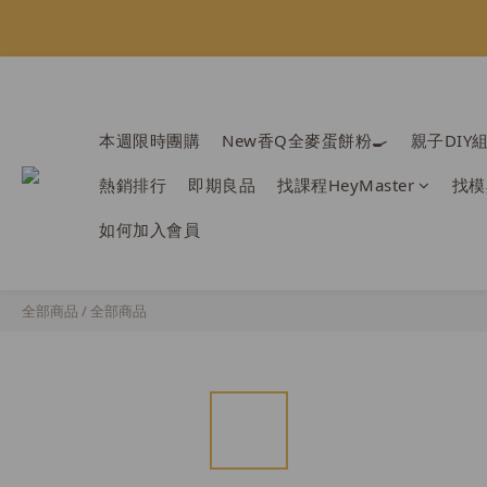
會員限定：常
會員限定：常
本週限時團購
New香Q全麥蛋餅粉🍳
親子DIY
熱銷排行
即期良品
找課程HeyMaster
找模
如何加入會員
全部商品
/
全部商品