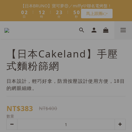
5
5
3
8
9
9
6
6
0
0
1
1
1
1
3
2
2
2
3
3
3
3
4
4
會員限定：常溫餡料「任選5件」免費幫你送到家🔥
【日本BRUNO】寶可夢😍／miffy🩷聯名電烤盤！
4
4
2
7
8
8
9
9
5
5
0
:
:
:
:
:
:
0
0
0
2
1
1
1
2
2
2
2
3
3
馬上跟團👉
限時免運⏰
3
3
1
6
7
7
8
8
9
4
4
9
日
日
時
時
分
分
秒
秒
1
0
0
0
1
1
1
1
2
2
2
2
0
5
6
6
7
7
8
3
3
8
0
0
0
0
0
1
1
9
1
1
＼LINE好友招募🔥／加入就送【焙日烘焙粉-$30折扣券】🎉
4
5
5
6
6
7
2
2
7
0
0
8
0
0
3
4
4
5
5
6
>> 點我加入
1
1
6
7
2
3
3
4
4
5
0
0
5
6
1
2
2
3
3
4
會員限定：常溫餡料「任選5件」免費幫你送到家🔥
4
【日本Cakeland】手壓
5
:
:
:
0
1
1
2
2
3
限時免運⏰
3
4
日
時
分
秒
0
0
1
1
2
式麵粉篩網
2
3
0
0
1
1
2
0
0
1
日本設計，輕巧好拿，防滑按壓設計使用方便，18目
0
的網眼細緻。
NT$383
NT$400
數量