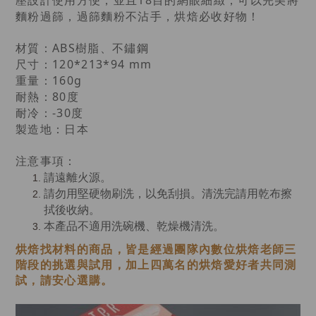
壓設計使用方便，並且18目的網眼細緻，可以完美將
麵粉過篩，過篩麵粉不沾手，烘焙必收好物！
材質：ABS樹脂、不鏽鋼
尺寸：120*213*94 mm
重量：160g
耐熱：80度
耐冷：-30度
製造地：日本
注意事項：
請遠離火源。
請勿用堅硬物刷洗，以免刮損。清洗完請用乾布擦
拭後收納。
本產品不適用洗碗機、乾燥機清洗。
烘焙找材料的商品，皆是經過
團隊內數位烘焙老師
三
階段的挑選與試用，加上四萬名的烘焙愛好者共同測
試，請安心選購。