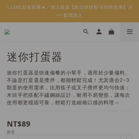
5
7
6
7
6
5
6
0
1
0
3
1
3
2
3
2
1
2
6
會員限定：常溫餡料「任選5件」免費幫你送到家🔥
＼LINE好友招募🔥／加入就送【焙日烘焙粉-$30折扣券】🎉
4
6
5
6
5
4
5
9
0
2
:
:
:
0
2
1
2
1
0
1
5
限時免運⏰
3
5
4
5
4
3
4
8
>> 點我加入
1
日
時
分
秒
1
0
1
0
0
4
2
4
3
4
3
2
3
7
0
0
0
3
1
3
2
3
2
1
2
6
會員限定：常溫餡料「任選5件」免費幫你送到家🔥
2
:
:
:
0
2
1
2
1
0
1
5
限時免運⏰
1
日
時
分
秒
1
0
1
0
0
4
0
0
0
3
迷你打蛋器
2
1
0
迷你打蛋器是快速備餐的小幫手，適用於少量備料。
不論是打蛋還是攪拌，都能輕鬆完成！尤其適合2~3
顆蛋的使用需求，比用筷子或叉子攪拌更均勻快速；
木頭手把搭配不鏽鋼線設計，耐用不易變形，讓每次
使用都更穩固可靠，輕鬆打造細緻口感的料理～
NT$89
數量