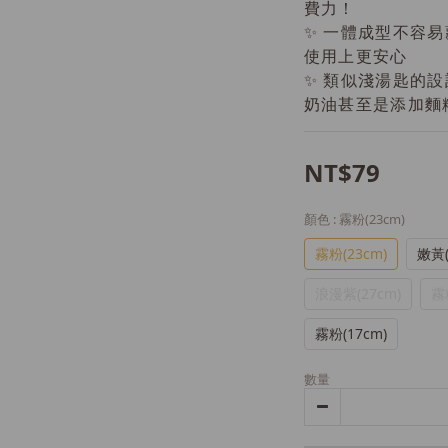
費力！
✨ 一體成型不容
使用上更安心
✨ 類似淺湯匙的
奶油甚至是添加麵
NT$79
顏色
: 霧粉(23cm)
霧粉(23cm)
嫩黃(
浪漫紫(27cm)
霧
霧粉(17cm)
數量