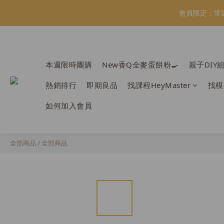
會員限定：常
會員限定：常
【日本BRUN
本週限時團購
New香Q全麥蛋餅粉🍳
親子DIY
熱銷排行
即期良品
找課程HeyMaster
找模
會員限定：常
如何加入會員
全部商品
/
全部商品