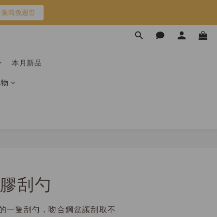
限時免運⏰
限時免運⏰
馬上跟團👉
本月新品
購物
限時免運⏰
膠刮勺
有的一隻刮勺，吻合鋼盆讓刮取不