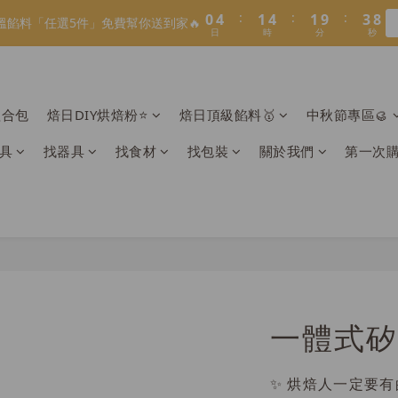
1
1
5
5
2
2
5
5
2
2
4
4
8
8
8
9
9
3
8
4
7
4
6
:
:
:
:
:
:
0
0
4
4
1
1
4
4
1
1
9
9
3
3
7
7
7
8
8
溫餡料「任選5件」免費幫你送到家🔥
溫餡料「任選5件」免費幫你送到家🔥
2
7
3
6
3
5
9
日
日
時
時
分
分
秒
秒
3
3
0
0
3
3
0
0
8
8
2
2
6
6
6
7
7
9
1
6
2
5
2
4
8
2
2
2
2
7
7
1
1
5
5
5
9
6
9
6
8
:
:
:
0
5
1
4
1
9
3
7
O】寶可夢😍／miffy🩷聯名電烤盤！
1
1
1
1
6
6
0
0
4
4
4
8
5
8
5
7
日
時
分
秒
4
0
3
0
8
2
6
0
0
0
0
5
5
3
3
3
7
4
7
4
6
3
2
7
1
5
組合包
焙日DIY烘焙粉⭐️
焙日頂級餡料🥇
中秋節專區🥮
＼2026全新口味／焙日餡料今年絕不能錯過🔥來去逛逛>>
4
4
2
2
2
6
3
6
3
5
9
2
1
6
0
4
3
3
1
1
1
5
2
5
2
4
8
1
0
5
3
具
找器具
找食材
找包裝
關於我們
第一次
2
2
0
0
:
:
:
0
4
1
4
1
9
3
7
溫餡料「任選5件」免費幫你送到家🔥
0
4
2
日
時
分
秒
1
1
3
0
3
0
8
2
6
3
1
0
0
2
2
7
1
5
2
0
1
1
6
0
4
1
0
0
5
3
0
4
2
3
1
2
0
1
一體式矽
0
✨ 烘焙人一定要