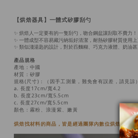
【烘焙器具】一體式矽膠刮勺
✨ 烘焙人一定要有的一隻刮勺，吻合鋼盆讓刮取不費力！
✨
一體成型不容易藏污納垢好清潔，耐熱矽膠材質使用上
✨ 類似淺湯匙的設計，對於舀麵糊、巧克力液體、奶油
產品規格
產地：中國
材質：矽膠
規格(尺寸)：（因手工測量，難免會有誤差，請見諒
a. 長度17cm/寬4.2
b. 長度23cm/
寬5.5cm
c.
長度27cm/
寬5.5cm
顏色：霧粉、浪漫紫、嫩黃
烘焙找材料的商品，皆是經過
團隊內數位烘焙老師
三