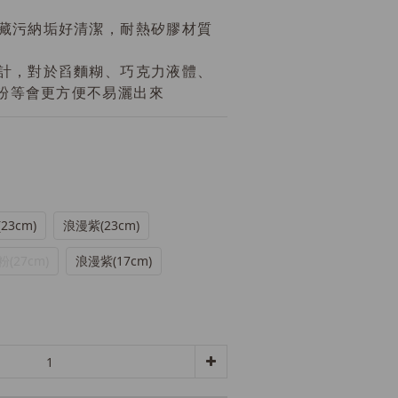
易藏污納垢好清潔，耐熱矽膠材質
設計，對於舀麵糊、巧克力液體、
粉等會更方便不易灑出來
23cm)
浪漫紫(23cm)
粉(27cm)
浪漫紫(17cm)