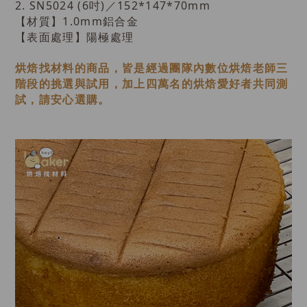
2. SN5024 (6吋)／152
*
147
*
70mm
【
材質
】
1.0mm鋁合金
【
表面處理
】
陽極處理
烘焙找材料的商品，皆是經過
團隊內數位烘焙老師
三
階段的挑選與試用，加上四萬名的烘焙愛好者共同測
試，請安心選購。