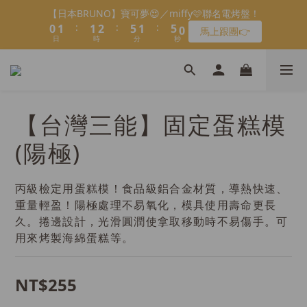
7
7
8
9
8
2
1
6
:
:
:
0
1
1
2
5
1
4
9
馬上跟團👉
1
1
2
3
6
2
5
會員限定：常溫餡料「任選5件」免費幫你送到家🔥
6
6
7
8
7
1
0
5
日
時
分
秒
0
0
1
4
0
3
8
:
:
:
0
0
1
2
5
1
4
9
限時免運⏰
5
5
6
7
6
9
0
4
0
3
2
7
日
時
分
秒
0
1
4
0
3
8
＼LINE好友招募🔥／加入就送【焙日烘焙粉-$30折扣券】🎉
4
4
5
6
9
5
8
3
2
1
6
0
3
2
7
3
3
4
5
8
4
7
>> 點我加入
2
1
0
5
2
1
6
2
2
3
4
7
3
6
1
0
4
1
0
5
1
1
2
3
6
2
5
會員限定：常溫餡料「任選5件」免費幫你送到家🔥
0
3
0
4
:
:
:
0
0
1
2
5
1
4
9
限時免運⏰
2
【台灣三能】固定蛋糕模
3
日
時
分
秒
0
1
4
0
3
8
1
2
0
3
2
7
(陽極)
0
1
2
1
6
0
1
0
5
0
4
丙級檢定用蛋糕模！食品級鋁合金材質，導熱快速、
3
重量輕盈！陽極處理不易氧化，模具使用壽命更長
2
久。捲邊設計，光滑圓潤使拿取移動時不易傷手。可
1
用來烤製海綿蛋糕等。
0
NT$255