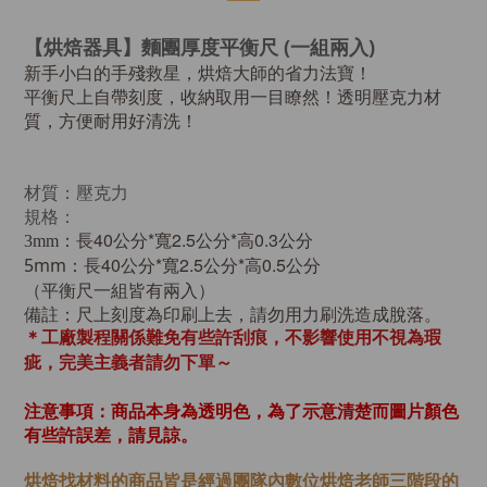
【烘焙器具】麵團厚度平衡尺 (一組兩入)
新手小白的手殘救星，烘焙大師的省力法寶！
平衡尺上自帶刻度，收納取用一目瞭然！透明壓克力材
質，方便耐用好清洗！
材質：壓克力
規格：
40公分*
2.5公分
*高0.3公分
3mm：長
寬
40公分*
2.5公分*高0.5公分
5mm：
長
寬
（平衡尺一組皆有兩入）
備註：
尺上刻度為印刷上去，請勿用力刷洗造成脫落。
＊工廠製程關係難免有些許刮痕，不影響使用不視為瑕
疵，完美主義者請勿下單～
注意事項：商品本身為透明色，為了示意清楚而圖片顏色
有些許誤差，請見諒。
烘焙找材料的商品皆是經過
團隊內數位烘焙老師
三階段的