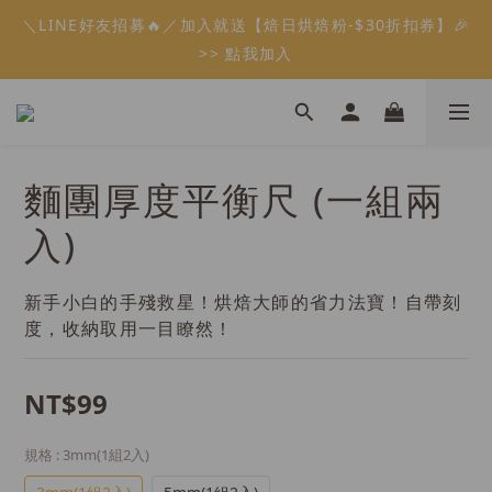
5
6
5
9
8
6
2
4
5
0
2
1
7
8
1
2
1
5
4
2
會員限定：常溫餡料「任選5件」免費幫你送到家🔥
＼LINE好友招募🔥／加入就送【焙日烘焙粉-$30折扣券】🎉
4
5
4
8
7
5
1
3
4
1
0
6
7
:
:
:
0
1
0
4
3
9
1
限時免運⏰
3
4
3
7
6
4
0
>> 點我加入
2
3
0
5
日
時
分
秒
6
0
3
2
8
0
9
2
3
2
6
5
3
1
2
4
5
2
1
7
8
1
2
1
5
4
2
會員限定：常溫餡料「任選5件」免費幫你送到家🔥
0
1
3
4
1
0
6
7
:
:
:
0
1
0
4
3
9
1
限時免運⏰
0
2
3
0
5
日
時
分
秒
6
0
3
2
8
0
1
2
4
5
2
1
7
0
麵團厚度平衡尺 (一組兩
1
3
4
1
0
6
0
2
3
0
5
入)
1
2
4
0
1
3
0
2
新手小白的手殘救星！烘焙大師的省力法寶！自帶刻
1
度，收納取用一目瞭然！
0
NT$99
規格
: 3mm(1組2入)