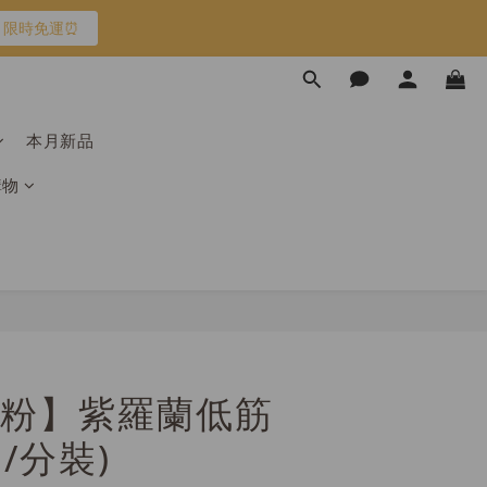
限時免運⏰
限時免運⏰
馬上跟團👉
本月新品
加入
購物
限時免運⏰
粉】紫羅蘭低筋
g/分裝)