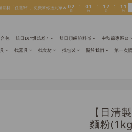
1
1
3
3
1
1
2
2
2
2
3
3
2
2
1
1
8
8
9
9
9
8
3
6
3
4
4
5
4
3
:
:
:
:
:
:
0
0
2
2
0
0
1
1
1
1
2
2
1
1
0
0
7
9
7
8
8
9
8
7
溫餡料「任選5件」免費幫你送到家🔥
溫餡料「任選5件」免費幫你送到家🔥
2
5
2
3
3
4
3
2
日
日
時
時
分
分
秒
秒
1
1
0
0
0
0
1
1
0
0
6
8
6
7
7
8
7
6
1
4
1
2
2
3
2
1
0
0
0
0
5
7
5
6
6
7
6
5
:
:
:
0
3
0
1
1
2
1
0
O】寶可夢😍／miffy🩷聯名電烤盤！
4
6
4
5
5
6
5
4
日
時
分
秒
2
0
0
1
0
3
5
3
4
4
5
4
3
1
0
組合包
焙日DIY烘焙粉⭐️
焙日頂級餡料🥇
中秋節專區🥮
LINE好友招募🔥／加入就送【焙日烘焙粉-$30折扣券】🎉>> 點我
2
4
2
3
3
4
3
2
0
1
3
1
2
2
3
2
1
具
找器具
找食材
找包裝
關於我們
第一次
:
:
:
0
2
0
1
1
2
1
0
溫餡料「任選5件」免費幫你送到家🔥
日
時
分
秒
1
0
0
1
0
0
0
【日清製
麵粉(1k