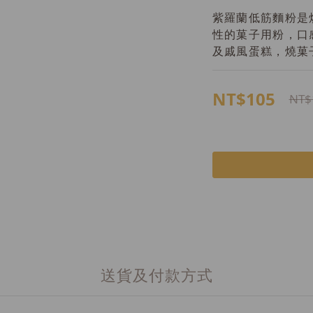
紫羅蘭低筋麵粉是
性的菓子用粉，口
及戚風蛋糕，燒菓
NT$105
NT$
送貨及付款方式