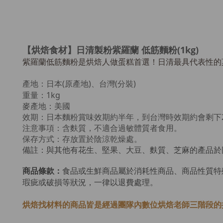
【烘焙食材】日清製粉紫羅蘭 低筋麵粉(1kg)
紫羅蘭低筋麵粉是烘焙人做蛋糕首選！日清最具代表性的
產地：日本(原產地)、台灣(分裝)
重量：1kg
麥產地：美國
效期：
日本麵粉賞味效期約半年，到台灣時效期約會剩下2
注意事項：含麩質，不適合過敏體質者食用。
保存方式：存放置於陰涼乾燥處。
備註：與其他有花生、堅果、大豆、麩質、芝麻的產品於
商品條款：
食品或生鮮商品屬於消耗性商品、商品性質特
瑕疵或破損等狀況，一律以退費處理。
烘焙找材料的商品皆是經過
團隊內數位烘焙老師
三階段的