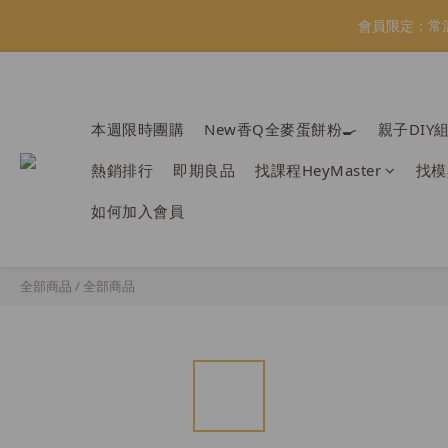
會員限定：常
會員限定：常
【日本BRUN
本週限時團購
New香Q全麥蛋餅粉🍳
親子DIY
＼
熱銷排行
即期良品
找課程HeyMaster
找模
會員限定：常
如何加入會員
全部商品
/
全部商品