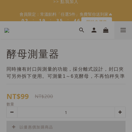
5
8
6
8
9
7
7
1
1
3
3
2
2
4
4
6
6
5
5
會員限定：常溫餡料「任選5件」免費幫你送到家🔥
會員限定：常溫餡料「任選5件」免費幫你送到家🔥
4
7
5
7
9
8
6
6
:
:
:
:
:
:
0
0
2
2
1
1
9
9
3
3
5
5
4
4
9
限時免運⏰
限時免運⏰
3
6
4
6
8
7
5
5
9
日
日
時
時
分
分
秒
秒
1
1
0
0
8
8
2
2
4
4
3
3
8
2
5
3
5
7
6
4
4
8
9
0
0
7
7
1
1
3
3
2
2
7
1
4
2
4
6
5
【日本BRUNO】寶可夢😍／miffy🩷聯名電烤盤！
3
3
7
9
8
6
6
0
0
2
2
1
1
6
:
:
:
0
3
1
9
3
5
4
馬上跟團👉
2
2
6
8
7
9
5
5
1
1
0
0
5
日
時
分
秒
2
0
8
2
4
3
1
1
5
7
6
8
9
4
4
0
0
4
1
7
1
3
2
＼LINE好友招募🔥／加入就送【焙日烘焙粉-$30折扣券】🎉
0
0
酵母測量器
4
6
5
7
9
8
3
3
3
0
6
0
2
1
9
3
5
4
6
8
7
>> 點我加入
2
2
2
5
1
0
8
2
4
3
5
7
6
1
1
1
4
0
7
1
3
2
4
6
5
同時擁有封口與測量的功能，採分離式設計，封口夾
會員限定：常溫餡料「任選5件」免費幫你送到家🔥
0
0
0
3
6
:
:
:
0
2
1
9
3
5
4
可另外拆下使用。可測量1～6克酵母，不再怕秤失準
限時免運⏰
2
5
日
時
分
秒
1
0
8
2
4
3
1
4
0
7
1
3
2
0
3
NT$99
6
0
2
1
NT$200
2
5
1
0
數量
1
4
0
0
3
2
1
以優惠價加購商品