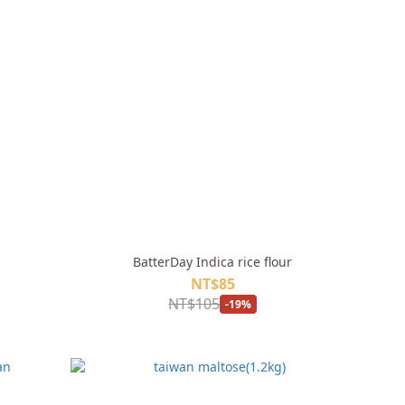
BatterDay Indica rice flour
NT$85
NT$105
-19%