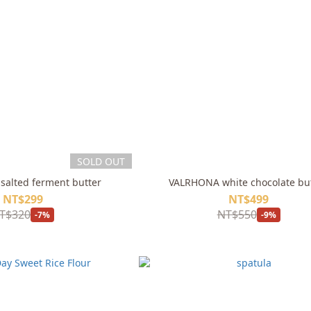
SOLD OUT
nsalted ferment butter
VALRHONA white chocolate bu
NT$299
NT$499
T$320
NT$550
-7%
-9%