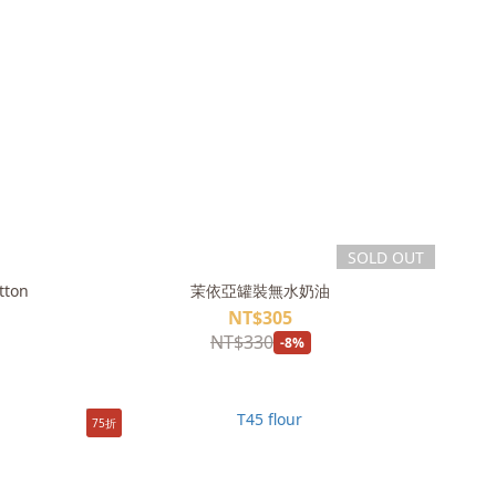
SOLD OUT
tton
茉依亞罐裝無水奶油
NT$305
NT$330
-8%
75折