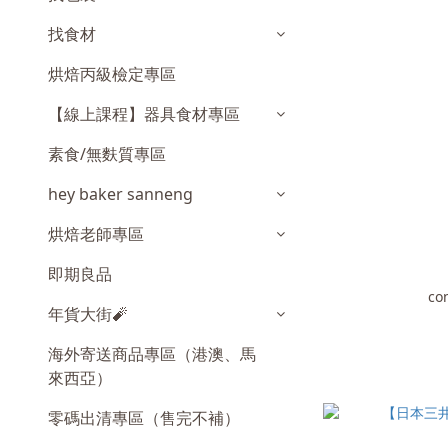
找食材
烘焙丙級檢定專區
【線上課程】器具食材專區
素食/無麩質專區
hey baker sanneng
烘焙老師專區
即期良品
co
年貨大街🧨
海外寄送商品專區（港澳、馬
來西亞）
零碼出清專區（售完不補）