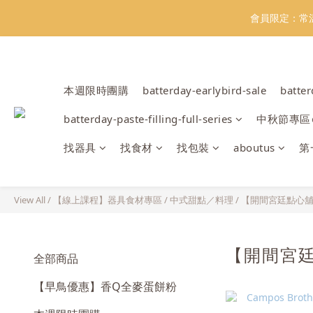
會員限定：常
會員限定：常
【日本BRUN
本週限時團購
batterday-earlybird-sale
batte
batterday-paste-filling-full-series
中秋節專區
會員限定：常
找器具
找食材
找包裝
aboutus
第
View All
/
【線上課程】器具食材專區
/
中式甜點／料理
/
【開間宮廷點心
【開間宮
全部商品
【早鳥優惠】香Q全麥蛋餅粉