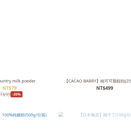
untry milk poeder
【CACAO BARRY】純可可脂鈕扣(25
NT$79
NT$499
T$99
-20%