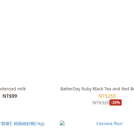
ndensed milk
BatterDay Ruby Black Tea and Red Be
NT$99
NT$255
NT$320
-20%