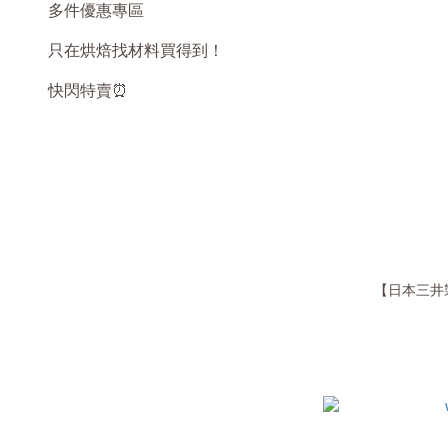
多件優惠專區
只在烘焙找材料買得到！
快閃特賣⏰
【日本三井製