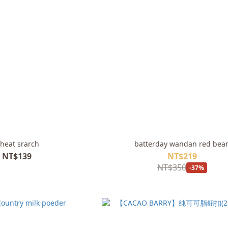
heat srarch
batterday wandan red bea
NT$139
NT$219
NT$350
-37%