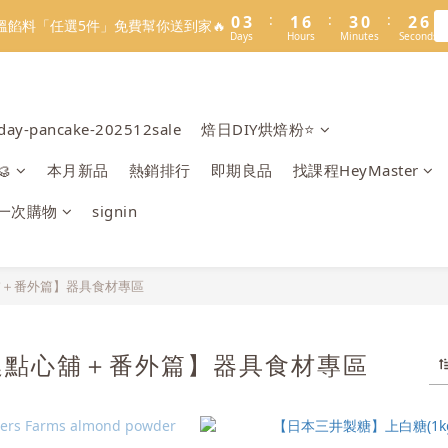
1
4
2
7
4
1
3
6
3
7
4
9
6
3
5
8
:
:
:
0
3
1
6
3
0
2
5
7
8
7
9
溫餡料「任選5件」免費幫你送到家🔥
:
:
:
0
3
1
6
3
0
2
5
2
6
3
8
5
2
4
7
溫餡料「任選5件」免費幫你送到家🔥
Days
Hours
Minutes
Seconds
2
0
5
2
1
4
6
9
7
9
6
8
Days
Hours
Minutes
Seconds
2
0
5
2
1
4
1
5
2
7
4
1
3
6
1
4
1
0
3
5
8
6
8
5
7
1
4
1
0
3
:
:
:
0
4
1
6
3
0
2
5
O】寶可夢😍／miffy🩷聯名電烤盤！
0
3
0
2
4
7
5
7
4
6
9
Days
Hours
Minutes
Seconds
0
3
0
2
3
0
5
2
1
4
2
1
3
6
4
9
6
3
5
8
2
1
2
4
1
0
3
＼2026全新口味／焙日餡料今年絕不能錯過🔥來去逛逛>>
1
0
2
5
3
8
5
2
4
7
rday-pancake-202512sale
焙日DIY烘焙粉⭐️
1
0
1
3
0
2
0
1
4
2
7
4
1
3
6
0
0
2
1
:
:
:

本月新品
熱銷排行
即期良品
找課程HeyMaster
0
3
1
6
3
0
2
5
溫餡料「任選5件」免費幫你送到家🔥
1
0
Days
Hours
Minutes
Seconds
2
0
5
2
1
4
0
一次購物
signin
1
4
1
0
3
0
3
0
2
2
1
1
0
舖＋番外篇】器具食材專區
0
廷點心舖＋番外篇】器具食材專區