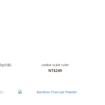
0g分裝)
cookie scale ruler
NT$249