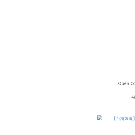
Open Co
N