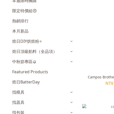
本週限時團購
限定特價組😍
熱銷排行
本月新品
焙日DIY烘焙粉⭐️
焙日頂級餡料（全品項）
中秋節專區🥮
Featured Products
Campos Brothe
焙日BatterDay
NT$
找模具
找器具
找包裝