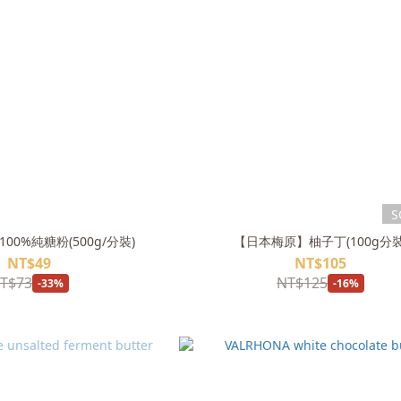
S
00%純糖粉(500g/分裝)
【日本梅原】柚子丁(100g分裝
NT$49
NT$105
T$73
NT$125
-33%
-16%