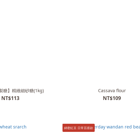
糖】精緻細砂糖(1kg)
Cassava flour
NT$113
NT$109
綿密紅豆 日常百搭款