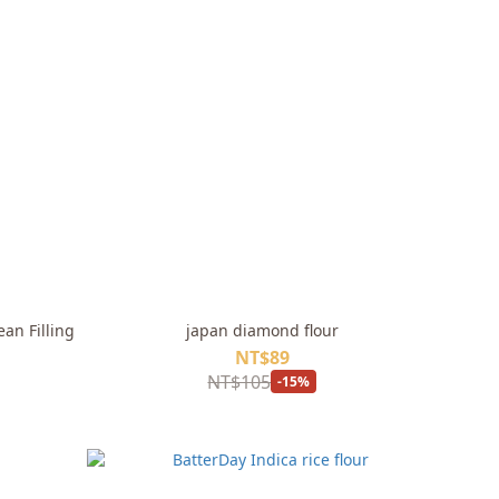
an Filling
japan diamond flour
NT$89
NT$105
-15%