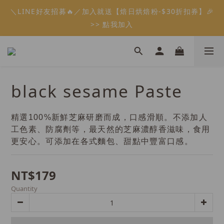
5
7
6
5
5
6
3
3
1
6
6
1
3
2
9
1
9
1
2
會員限定：常溫餡料「任選5件」免費幫你送到家🔥
＼LINE好友招募🔥／加入就送【焙日烘焙粉-$30折扣券】🎉
4
6
5
4
4
5
2
2
0
5
5
:
:
:
0
2
1
8
0
8
0
1
限時免運⏰
3
5
4
3
3
4
>> 點我加入
1
1
4
4
Days
Hours
Minutes
Seconds
1
0
7
7
0
2
4
3
2
2
3
0
0
3
3
0
6
6
1
3
2
9
1
9
1
2
會員限定：常溫餡料「任選5件」免費幫你送到家🔥
2
2
5
5
:
:
:
0
2
1
8
0
8
0
1
限時免運⏰
1
1
4
4
Days
Hours
Minutes
Seconds
1
0
7
7
0
0
0
3
3
0
6
6
black sesame Paste
2
2
5
5
1
1
4
4
0
0
3
3
精選100%新鮮芝麻研磨而成，口感滑順。不添加人
2
2
工色素、防腐劑等，最天然的芝麻濃醇香滋味，食用
1
1
更安心。可添加在各式麵包、甜點中豐富口感。
0
0
NT$179
Quantity