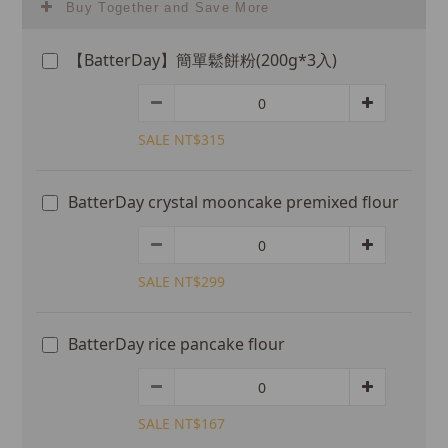
Buy Together and Save More
【BatterDay】簡單鬆餅粉(200g*3入)
SALE NT$315
BatterDay crystal mooncake premixed flour
SALE NT$299
BatterDay rice pancake flour
SALE NT$167