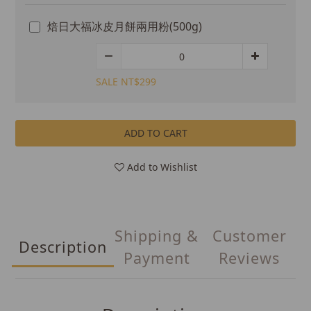
焙日大福冰皮月餅兩用粉(500g)
SALE NT$299
ADD TO CART
Add to Wishlist
Shipping &
Customer
Description
Payment
Reviews