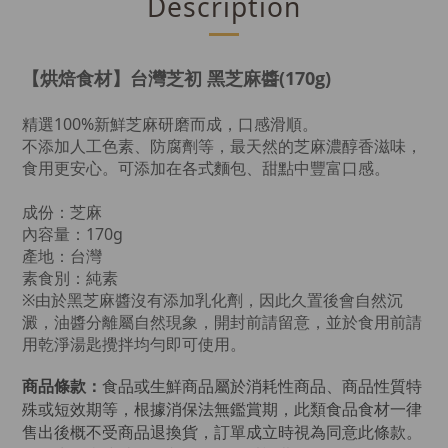
Description
【烘焙食材】台灣芝初 黑芝麻醬(170g)
精選100%新鮮芝麻研磨而成，口感滑順。
不添加人工色素、防腐劑等，最天然的芝麻濃醇香滋味，
食用更安心。可添加在各式麵包、甜點中豐富口感。
成份：芝麻
內容量：170g
產地：台灣
素食別：純素
※由於黑芝麻醬沒有添加乳化劑，因此久置後會自然沉
澱，油醬分離屬自然現象，開封前請留意，並於食用前請
用乾淨湯匙攪拌均勻即可使用。
商品條款：
食品或生鮮商品屬於消耗性商品、商品性質特
殊或短效期等，根據消保法無鑑賞期，此類食品食材一律
售出後概不受商品退換貨，訂單成立時視為同意此條款。